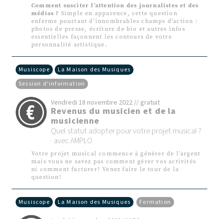
Comment susciter l’attention des journalistes et des
médias ?
Simple en apparence, cette question
enferme pourtant d’innombrables champs d’action :
photos de presse, écriture de bio et autres infos
essentielles façonnent les contours de votre
personnalité artistique.
Musiscope
La Maison des Musiques
Session d'information
Vendredi 18 novembre 2022 // gratuit
Revenus du musicien et de la
musicienne
Quel statut adopter pour votre projet musical ?
· avec AMPLO
Votre projet musical commence à générer de l’argent
mais vous ne savez pas comment gérer vos activités
ni comment facturer?
Venez faire le tour de la
question!
Musiscope
La Maison des Musiques
Formation