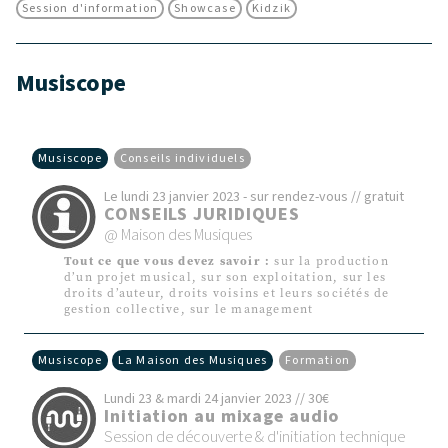
Session d'information
Showcase
Kidzik
Musiscope
Musiscope
Conseils individuels
Le lundi 23 janvier 2023 - sur rendez-vous // gratuit
CONSEILS JURIDIQUES
@ Maison des Musiques
Tout ce que vous devez savoir :
sur la production
d’un projet musical, sur son exploitation, sur les
droits d’auteur, droits voisins et leurs sociétés de
gestion collective, sur le management
Musiscope
La Maison des Musiques
Formation
Lundi 23 & mardi 24 janvier 2023 // 30€
Initiation au mixage audio
Session de découverte & d'initiation technique