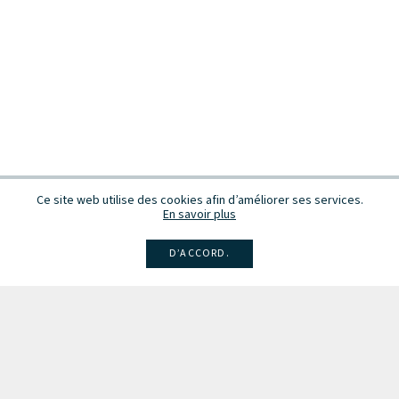
Ce site web utilise des cookies afin d’améliorer ses services.
En savoir plus
D’ACCORD.
Facebook
Instagram
Linkedin
Larsen
Intégrale de la musique
Fête de la musique