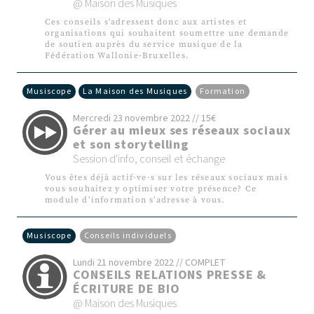
@ Maison des Musiques
Ces conseils s'adressent donc aux artistes et
organisations qui souhaitent soumettre une demande
de soutien auprès du service musique de la
Fédération Wallonie-Bruxelles.
Musiscope
La Maison des Musiques
Formation
Mercredi 23 novembre 2022 // 15€
Gérer au mieux ses réseaux sociaux
et son storytelling
Session d'info, conseil et échange
Vous êtes déjà actif·ve·s sur les réseaux sociaux mais
vous souhaitez y optimiser votre présence? Ce
module d’information s’adresse à vous.
Musiscope
Conseils individuels
Lundi 21 novembre 2022 // COMPLET
CONSEILS RELATIONS PRESSE &
ÉCRITURE DE BIO
@ Maison des Musiques