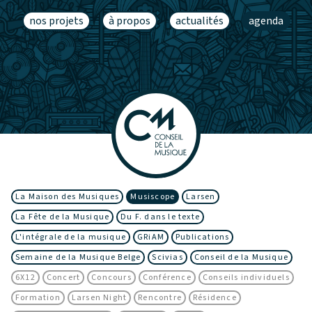
nos projets
à propos
actualités
agenda
La Maison des Musiques
Musiscope
Larsen
La Fête de la Musique
Du F. dans le texte
L'intégrale de la musique
GRiAM
Publications
Semaine de la Musique Belge
Scivias
Conseil de la Musique
6X12
Concert
Concours
Conférence
Conseils individuels
Formation
Larsen Night
Rencontre
Résidence