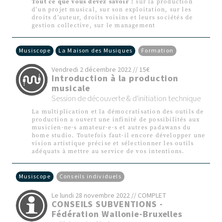
Tout ce que vous devez savoir :
sur la production
d’un projet musical, sur son exploitation, sur les
droits d’auteur, droits voisins et leurs sociétés de
gestion collective, sur le management
Musiscope
La Maison des Musiques
Formation
Vendredi 2 décembre 2022 // 15€
Introduction à la production
musicale
Session de découverte & d'initiation technique
La multiplication et la démocratisation des outils de
production a ouvert une infinité de possibilités aux
musicien·ne·s amateur·e·s et autres padawans du
home studio. Toutefois faut-il encore développer une
vision artistique précise et sélectionner les outils
adéquats à mettre au service de vos intentions.
Musiscope
Conseils individuels
Le lundi 28 novembre 2022 // COMPLET
CONSEILS SUBVENTIONS -
Fédération Wallonie-Bruxelles