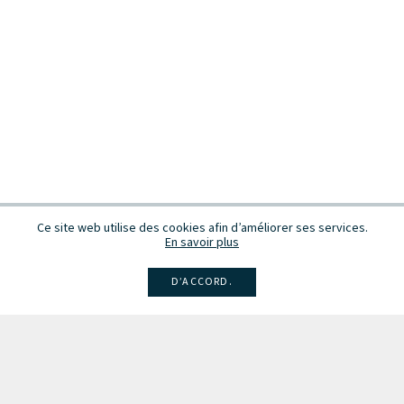
Ce site web utilise des cookies afin d’améliorer ses services.
En savoir plus
D’ACCORD.
Facebook
Instagram
Linkedin
Larsen
Intégrale de la musique
Fête de la musique