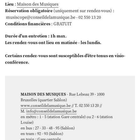
Lieu
:
Maison des Musiques
Réservation obligatoire
(uniquement sur rendez-vous) :
musiscope@conseildelamusique.be - 02 550 13 20
Conditions financières
: GRATUIT
Durée d'un entretien : 1h max.
Les rendez-vous ont lieu en matinée - les lundis.
Certains rendez-vous sont susceptibles d'être tenus en visio-
conférence.
MAISON DES MUSIQUES
- Rue Lebeau 39 - 1000
Bruxelles (quartier Sablon)
www.conseildelamusique.be
// T. 02 550 13 20 //
M.
info@conseildelamusique.be
en métro : 1 - 5 (station Gare centrale) ou 2 - 6 (station
Louise)
en bus : 27 - 33 - 48 - 95 (Sablon)
en tram : 92 - 93 (Sablon)
en train : Gare centrale