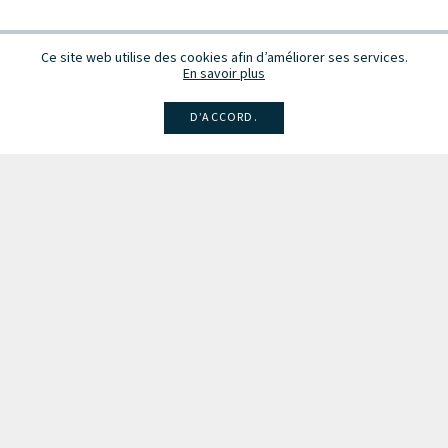
Ce site web utilise des cookies afin d’améliorer ses services.
En savoir plus
D’ACCORD.
Facebook
Instagram
Linkedin
Larsen
Intégrale de la musique
Fête de la musique
Recevez des infos sur les concerts, événements et publications.
Inscription à la newsletter
Les partenaires du Conseil de la Musique