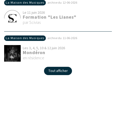
La Maison des Musiques
archive du 12‑06‑2026
Le 11 juin 2026
Formation "Les Lianes"
par Scivias
La Maison des Musiques
archive du 11‑06‑2026
Les 3, 4, 5, 10 & 12 juin 2026
Mondéron
en résidence
Tout afficher