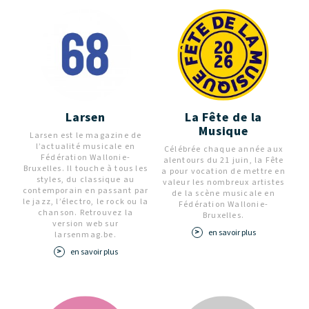
Larsen
La Fête de la
Musique
Larsen est le magazine de
l’actualité musicale en
Célébrée chaque année aux
Fédération Wallonie-
alentours du 21 juin, la Fête
Bruxelles. Il touche à tous les
a pour vocation de mettre en
styles, du classique au
valeur les nombreux artistes
contemporain en passant par
de la scène musicale en
le jazz, l’électro, le rock ou la
Fédération Wallonie-
chanson. Retrouvez la
Bruxelles.
version web sur
en savoir plus
larsenmag.be.
en savoir plus