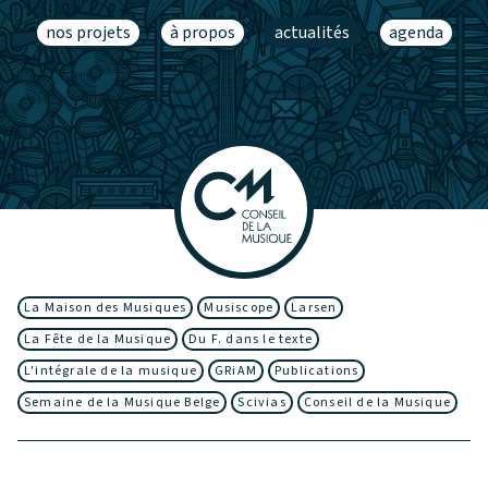
nos projets
à propos
actualités
agenda
La Maison des Musiques
Musiscope
Larsen
La Fête de la Musique
Du F. dans le texte
L'intégrale de la musique
GRiAM
Publications
Semaine de la Musique Belge
Scivias
Conseil de la Musique