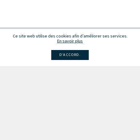
Ce site web utilise des cookies afin d’améliorer ses services.
En savoir plus
D’ACCORD.
Facebook
Instagram
Linkedin
Larsen
Intégrale de la musique
Fête de la musique
Recevez des infos sur les concerts, événements et publications.
Inscription à la newsletter