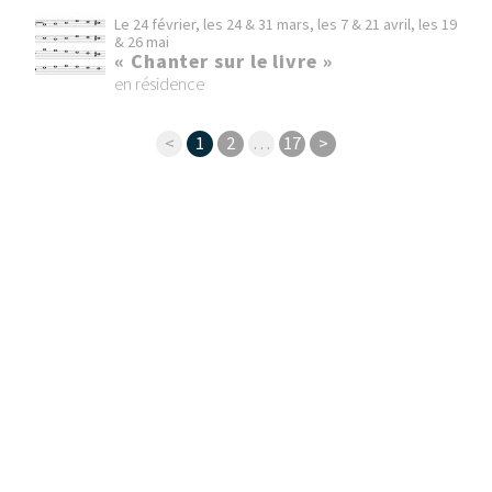
Le 24 février, les 24 & 31 mars, les 7 & 21 avril, les 19
& 26 mai
« Chanter sur le livre »
en résidence
<
1
2
…
17
>