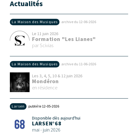
Actualités
La Maison des Musiques
archive du 12‑06‑2026
Le 11 juin 2026
Formation "Les Lianes"
par Scivias
La Maison des Musiques
archive du 11‑06‑2026
Les 3, 4, 5, 10 & 12 juin 2026
Mondéron
en résidence
Larsen
publié le 12‑05‑2026
Disponible dès aujourd'hui
LARSEN°68
mai - juin 2026