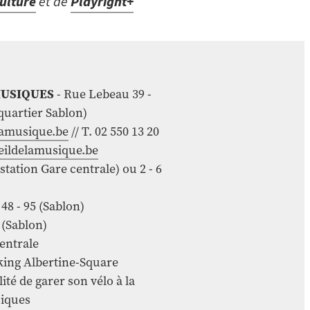
ulture
et de
Playright+
MUSIQUES
- Rue Lebeau 39 -
quartier Sablon)
amusique.be
// T. 02 550 13 20
eildelamusique.be
(station Gare centrale) ou 2 - 6
- 48 - 95 (Sablon)
3 (Sablon)
centrale
rking Albertine-Square
lité de garer son vélo à la
iques