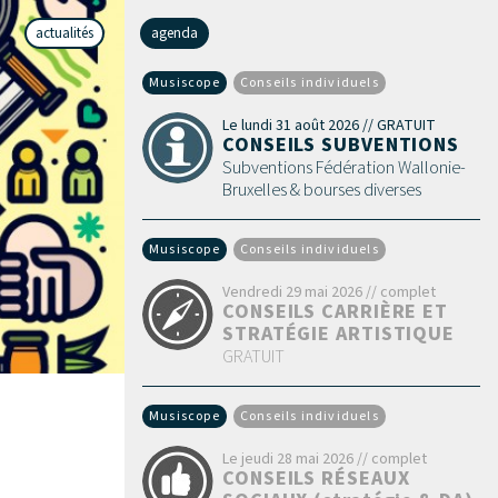
actualités
agenda
Musiscope
Conseils individuels
Le lundi 31 août 2026 // GRATUIT
CONSEILS SUBVENTIONS
Subventions Fédération Wallonie-
Bruxelles & bourses diverses
Musiscope
Conseils individuels
Vendredi 29 mai 2026 // complet
CONSEILS CARRIÈRE ET
STRATÉGIE ARTISTIQUE
GRATUIT
Musiscope
Conseils individuels
Le jeudi 28 mai 2026 // complet
CONSEILS RÉSEAUX