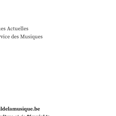
ues Actuelles
ervice des Musiques
ildelamusique.be