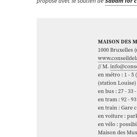
proposé avec le soutien de
Sabam for c
MAISON DES 
1000 Bruxelles (
www.conseildel
// M.
info@cons
en métro : 1 - 5 
(station Louise)
en bus : 27 - 33 
en tram : 92 - 9
en train : Gare 
en voiture : pa
en vélo : possibi
Maison des Mus