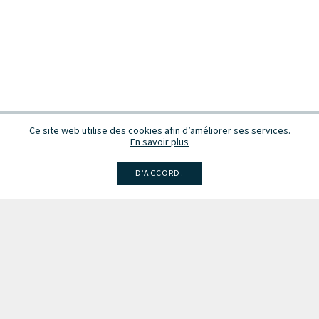
Ce site web utilise des cookies afin d’améliorer ses services.
En savoir plus
D’ACCORD.
Facebook
Instagram
Linkedin
Larsen
Intégrale de la musique
Fête de la musique
Recevez des infos sur les concerts, événements et publications.