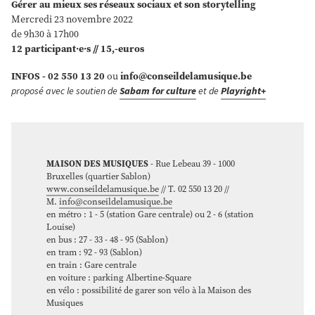
Gérer au mieux ses réseaux sociaux et son storytelling
Mercredi 23 novembre 2022
de 9h30 à 17h00
12 participant·e·s // 15,-euros
INFOS - 02 550 13 20
ou
info@conseildelamusique.be
proposé avec le soutien de
Sabam for culture
et de
Playright+
MAISON DES MUSIQUES
- Rue Lebeau 39 - 1000
Bruxelles (quartier Sablon)
www.conseildelamusique.be
// T. 02 550 13 20 //
M.
info@conseildelamusique.be
en métro : 1 - 5 (station Gare centrale) ou 2 - 6 (station
Louise)
en bus : 27 - 33 - 48 - 95 (Sablon)
en tram : 92 - 93 (Sablon)
en train : Gare centrale
en voiture : parking Albertine-Square
en vélo : possibilité de garer son vélo à la Maison des
Musiques