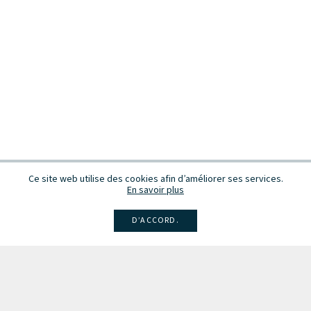
Ce site web utilise des cookies afin d’améliorer ses services.
En savoir plus
D’ACCORD.
Facebook
Instagram
Linkedin
Larsen
Intégrale de la musique
Fête de la musique