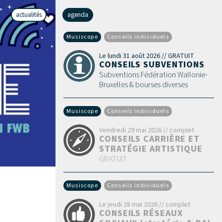
actualités
agenda
Musiscope
Conseils individuels
Le lundi 31 août 2026 // GRATUIT
CONSEILS SUBVENTIONS
Subventions Fédération Wallonie-
Bruxelles & bourses diverses
Musiscope
Conseils individuels
Vendredi 29 mai 2026 // complet
CONSEILS CARRIÈRE ET
STRATÉGIE ARTISTIQUE
GRATUIT
Musiscope
Conseils individuels
Le jeudi 28 mai 2026 // complet
CONSEILS RÉSEAUX