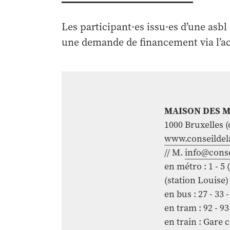
Les participant·es issu·es d’une asbl
une demande de financement via l’ac
MAISON DES 
1000 Bruxelles (
www.conseildel
// M.
info@cons
en métro : 1 - 5 
(station Louise)
en bus : 27 - 33 
en tram : 92 - 9
en train : Gare 