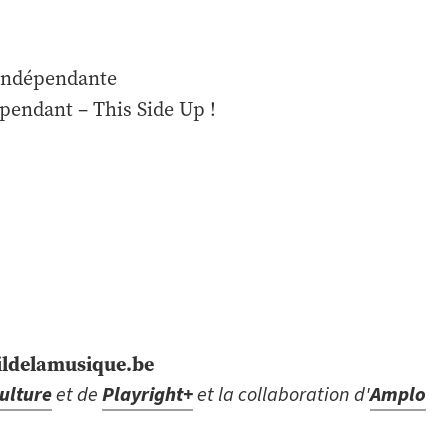
e presse indépendante
épendant – This Side Up !
ildelamusique.be
ulture
et de
Playright+
et la collaboration d'
Amplo