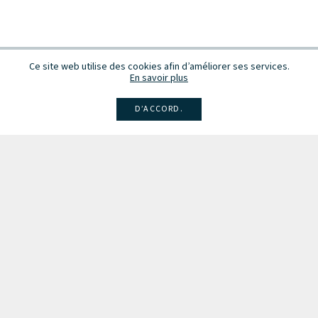
Ce site web utilise des cookies afin d’améliorer ses services.
En savoir plus
D’ACCORD.
Facebook
Instagram
Linkedin
Larsen
Intégrale de la musique
Fête de la musique
Recevez des infos sur les concerts, événements et publications.
Inscription à la newsletter
Les partenaires du Conseil de la Musique