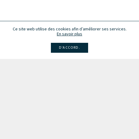
Ce site web utilise des cookies afin d’améliorer ses services.
En savoir plus
D’ACCORD.
Facebook
Instagram
Linkedin
Larsen
Intégrale de la musique
Fête de la musique
Recevez des infos sur les concerts, événements et publications.
Inscription à la newsletter
Les partenaires du Conseil de la Musique