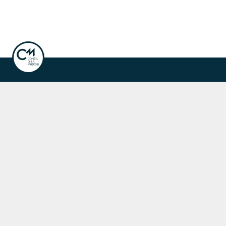
ook
Instagram
Linkedin
ale de la musique
Fête de la musique
r les concerts, événements et publications.
nscription à la newsletter
naires du Conseil de la Musique