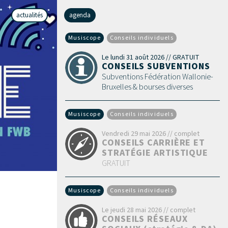
actualités
agenda
Musiscope
Conseils individuels
Le lundi 31 août 2026 // GRATUIT
CONSEILS SUBVENTIONS
Subventions Fédération Wallonie-
Bruxelles & bourses diverses
Musiscope
Conseils individuels
Vendredi 29 mai 2026 // complet
CONSEILS CARRIÈRE ET
STRATÉGIE ARTISTIQUE
GRATUIT
Musiscope
Conseils individuels
Le jeudi 28 mai 2026 // complet
CONSEILS RÉSEAUX