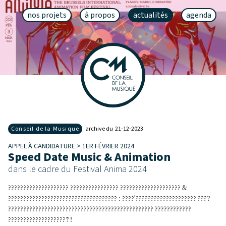
nos projets
à propos
actualités
agenda
Conseil de la Musique
archive du 21‑12‑2023
APPEL À CANDIDATURE > 1ER FÉVRIER 2024
Speed Date Music & Animation
dans le cadre du Festival Anima 2024
???????????????????? ???????????????? ???????????????????? &
???????????????????????????????????? : ????'???????????????????? ????̀
???????????????????????????????????????????????? ????????????
????????????????????́ !