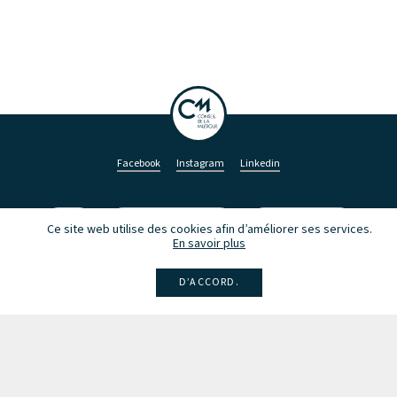
Facebook
Instagram
Linkedin
Larsen
Intégrale de la musique
Fête de la musique
Ce site web utilise des cookies afin d’améliorer ses services.
En savoir plus
D’ACCORD.
Recevez des infos sur les concerts, événements et publications.
Inscription à la newsletter
Les partenaires du Conseil de la Musique