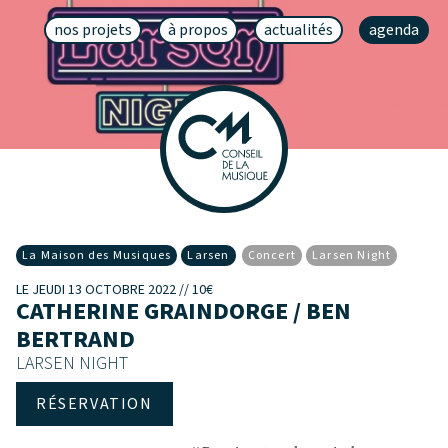
nos projets
à propos
actualités
agenda
La Maison des Musiques
Larsen
Concert
Larsen Night
LE JEUDI 13 OCTOBRE 2022 // 10€
CATHERINE GRAINDORGE / BEN
BERTRAND
LARSEN NIGHT
RÉSERVATION