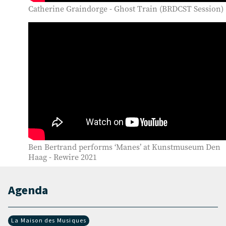
Catherine Graindorge - Ghost Train (BRDCST Session)
Ben Bertrand performs ‘Manes’ at Kunstmuseum Den
Haag - Rewire 2021
Agenda
La Maison des Musiques