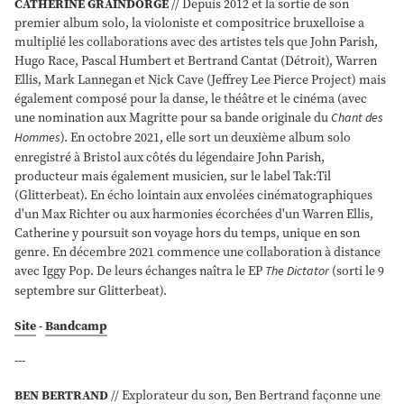
CATHERINE GRAINDORGE
// Depuis 2012 et la sortie de son
premier album solo, la violoniste et compositrice bruxelloise a
multiplié les collaborations avec des artistes tels que John Parish,
Hugo Race, Pascal Humbert et Bertrand Cantat (Détroit), Warren
Ellis, Mark Lannegan et Nick Cave (Jeffrey Lee Pierce Project) mais
également composé pour la danse, le théâtre et le cinéma (avec
une nomination aux Magritte pour sa bande originale du
Chant des
Hommes
). En octobre 2021, elle sort un deuxième album solo
enregistré à Bristol aux côtés du légendaire John Parish,
producteur mais également musicien, sur le label Tak:Til
(Glitterbeat). En écho lointain aux envolées cinématographiques
d'un Max Richter ou aux harmonies écorchées d'un Warren Ellis,
Catherine y poursuit son voyage hors du temps, unique en son
genre. En décembre 2021 commence une collaboration à distance
avec Iggy Pop. De leurs échanges naîtra le EP
The Dictator
(sorti le 9
septembre sur Glitterbeat).
Site
-
Bandcamp
---
BEN BERTRAND
// Explorateur du son, Ben Bertrand façonne une