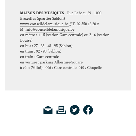
MAISON DES MUSIQUES
- Rue Lebeau 39 - 1000
Bruxelles (quartier Sablon)
www.conseildelamusique.be
// T. 02 550 13 20 //
M.
info@conseildelamusique.be
en métro : 1 - 5 (station Gare centrale) ou 2 - 6 (station
Louise)
en bus : 27 - 33 - 48 - 95 (Sablon)
en tram : 92 - 93 (Sablon)
en train : Gare centrale
en voiture : parking Albertine-Square
à vélo (Villo!) : 006 / Gare centrale- 010 / Chapelle