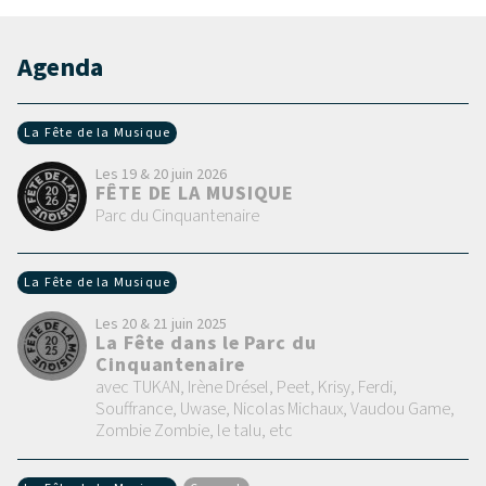
Agenda
La Fête de la Musique
Les 19 & 20 juin 2026
FÊTE DE LA MUSIQUE
Parc du Cinquantenaire
La Fête de la Musique
Les 20 & 21 juin 2025
La Fête dans le Parc du
Cinquantenaire
avec TUKAN, Irène Drésel, Peet, Krisy, Ferdi,
Souffrance, Uwase, Nicolas Michaux, Vaudou Game,
Zombie Zombie, le talu, etc