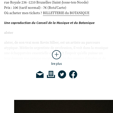
rue Royale 236 -1210 Bruxelles (Saint-Josse-ten-Noode)
Prix : 10€ (tarif normal) - 7€ (Bota'Carte)
Où acheter mes tickets ?
BILLETTERIE du BOTANIQUE
Une coproduction du Conseil de la Musique et du Botanique
alster
alster, de son vrai nom Kevin Silber, est un artiste au parcours
atypique. Médecin urgentiste de profession, il voit dans la musique
une échappatoire essentielle et nourrit l’espoir qu’elle puisse un
jour devenir son unique vocation. Après des années d’études et de
spécialisation, agrémentées de doutes sur une possible carrière
lire plus
professionnelle dans la musique, il décide finalement de se lancer.
Auteur-compositeur autodidacte, il s’inspire d’influences variées
telles que Maroon 5, Keane ou Billie Eilish, qu’il fusionne dans un
univers pop-rock empreint de mélancolie et d’émotion brute.
alster prépare actuellement la sortie de son premier EP. Prévu pour
le printemps 2025, ce disque intitulé
« Tout Raté »
illustrera la quête
de rédemption d’un artiste qui transforme ses expériences
personnelles en histoires universelles.