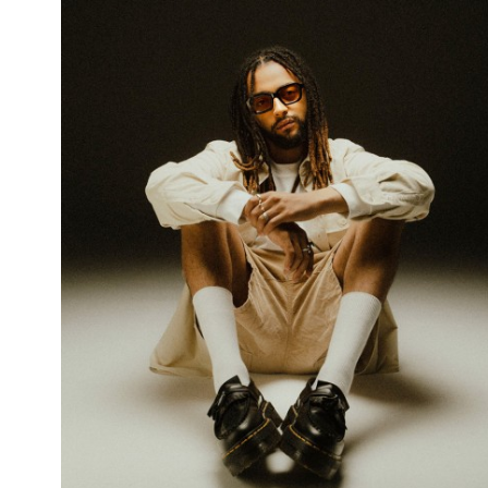
IG
-
linktr
---
Bilou
Bilou joue entre les pratiques, à l’intersection des médiums de la
musique et de l’image. Ça parle du regard à l’intérieur de sa
musique et ça parle de la voix qui s'élève au sein de ses images
fabriquées ou glanées dans son cercle proche. Des textes et des
images intimes chantées en français inclusif. Une musique
électronique déstructurée et non binaire, une émotion pop retenue
par les karchers des harmonizers. En koala sur son micro, ses
notes à fleur de peau s’écorchent en pointant du doigt les
déguisements du patriarcat qui lui ont rendu la voix grave. Ça
s’irrite jusqu’au retour à l’enfance, dans l’aigu radical d’un‧e enfant
bélier qui imiterait un bébé loup pour alléger la gravité.
IG
-
Facebook
-
YouTube
-
linktr
---