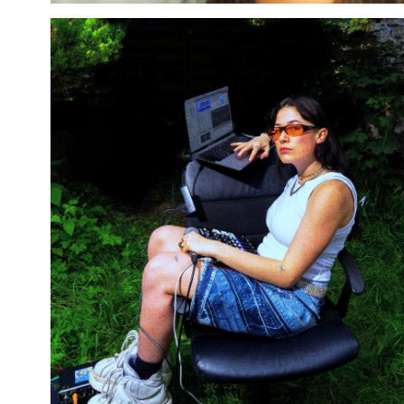
fait fit des frontières et invite à la transe. Empruntant autant à la
musique répétitive qu’à l’électro, l’indie pop ou le punk rock, la
proposition du duo explore un univers psychédélique à la fois
dense et minimaliste. Ses lignes de synthés hypnotiques, ses beats
électroniques, sa poésie nocturne (en français), sa basse fuzz et ses
filtres acides emportent le public dans un océan de boucles,
accostant parfois sur un banger à l’efficacité redoutable. Comme
un rejeton cosmique de Bitchin Bajas, Cyril Cyril, Chemical
Brothers, Suicide, Kasai All Star et Flipper, Yeux Nuit distille son
«
kraut-clubbing
»
en une constellation de points lumineux, comme
autant d’yeux qui nous regardent et nous éclairent dans la nuit.
IG
COMMENT ME RENDRE AU
BOTANIQUE ?
EN TRANSPORTS EN COMMUN