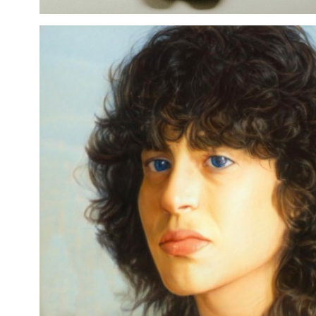
cheapjewels
Basée à Bruxelles depuis 2018, cheapjewels est une artiste
émergente de la nuit bruxelloise. Déjà aperçue dans le cadre du
Fifty Lab, au Recyclart, mais aussi à l'affiche d'événements
organisés par Kiosk Radio, l'artiste travaille actuellement sur les
chansons de son futur EP. Intitulé
« :c la fin du dream??_ »
,
l'enregistrement témoigne d'une esthétique chaotique et
désenchantée à travers des sonorités new wave,
digicore
, saturées
et autotunées. Membre du collectif Gender Panik (Misandre, Le
Talu, Amal, etc.), cheapjewels s'est lancée en solo pour créer un
objet hybride, à ranger quelque part entre Médine, Laylow et
BabySolo. Sur scène, la chanteuse est accompagnée de SeniKaid,
DJ, backeuse, artiste visuelle et protéiforme.
IG
-
YouTube
---
Yeux Nuit
Nouveau venu sur la scène belge, la musique modale de Yeux Nuit