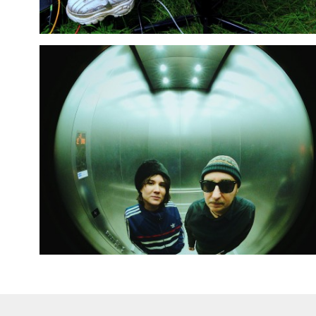
Nous veillons, autant que possible, à ce que les concerts
se terminent aux alentours de 22h30 pour faciliter l'usage
des transports en commun.
Pour plus de précision, l'horaire définitif (mais
théorique) des concerts est communiqué sur le site le
jour-même à 14h. Tenez-vous informés! Nous ne sommes
bien entendu pas à l'abri d'un souci technique ou de
prolongations dues à votre enthousiasme ou à celui des
artistes!
Avec la STIB:
arrêt Botanique Métro (toutes les
10 minutes environ): Ligne
2
et
6
Tram &
bus: Trams
92
et
93
(toutes les six à 20 minutes),
Bus
61
(toutes les 10 à 20 minutes), Noctis
nr04
(
toutes les demi-heures seulement le vendredi et
le samedi soir)
Plus d'infos sur
stib.be
Avec De Lijn:
arrêt Kruidtuin Bus :
270
,
271
,
272
,
358
,
470
,
620
Plus d'infos sur
delijn.be
En train:
Directement ou avec une
correspondance, il vous est possible de