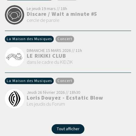
Le jeudi 19 mars // 18h
Discare / Wait a minute #5
cercle de parole
La Maison des Musiques
Concert
DIMANCHE 15 MARS 2026 // 11h
LE RIKIKI CLUB
dans le cadre du KIDZIK
La Maison des Musiques
Concert
Jeudi 26 février 2026 // 18h30
Loris Douyez - Ecstatic Blow
Les jeudis du Forum
Tout afficher