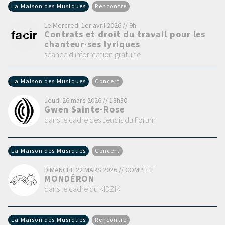
La Maison des Musiques
Rencontre
Le Mercredi 1er avril 2026 // 9h
Contrats et droit du travail pour les
chanteur·ses lyriques
séance d'information gratuite
La Maison des Musiques
Concert
Jeudi 26 mars 2026 // 18h30
Gwen Sainte-Rose
dans le cadre des Jeudis du Forum
La Maison des Musiques
Concert
DIMANCHE 22 MARS 2026 // COMPLET
MONDÉRON
dans le cadre du KIDZIK
La Maison des Musiques
Rencontre