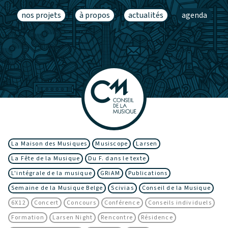
nos projets
à propos
actualités
agenda
La Maison des Musiques
Musiscope
Larsen
La Fête de la Musique
Du F. dans le texte
L'intégrale de la musique
GRiAM
Publications
Semaine de la Musique Belge
Scivias
Conseil de la Musique
6X12
Concert
Concours
Conférence
Conseils individuels
Formation
Larsen Night
Rencontre
Résidence