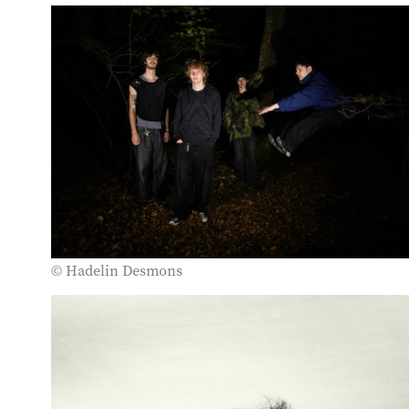
Avec
Badger
, deuxième EP sorti chez EXAG’ Records, le
groupe pousse plus loin cette esthétique mouvante pour
gagner en intensité, faire vibrer les corps autant que les
nerfs, et détourner les codes d’un post-punk trop figé
pour y injecter du mouvement, du groove, de l’élan. Pas
de grands discours, juste une envie : faire du bruit qui
donne envie de bouger.
DÉSESPOIR DES SINGES
Désespoir des singes
, c’est le nom qu’on donne aux
araucarias, arbres-cactus aux feuilles en écailles acérées,
mais c’est aussi un projet indie-folk basé à Bruxelles. Sous
ce nom francophone en trompe-l’œil se cache un projet
chanté en anglais et nourri par les grands noms de la
folk anglophone tels les Kings of Convenience, mais
aussi par Radiohead ou Tamino. Un univers tapissé de
© Hadelin Desmons
paysages intérieurs doux-amers où cohabitent illusions
perdues, impuissance face au lointain qui tôt ou tard
nous affecte et autres écrans de fumée.
SERGE LA BLONDE
Auteure-compositrice et interprète bruxelloise, Serge La
Blonde observe et raconte les histoires des autres. Qui
sont un peu les siennes. Un peu les vôtres. Espionne