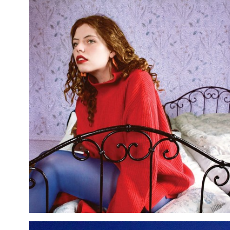
Concours Circuit et le Fifty Lab Festival, 4nouki prépare
ses premières dates en France, tandis que son nom
apparaît déjà à l’affiche des Nuits Botanique, au
printemps 2026.
ENSEMBLE SATELLITE
Satellite a vu le jour en 2021, en explorant
principalement les formes du quatuor et du trio à cordes.
Lauréats du concours Supernova 2025 au Klarafestival et
premier prix de Génération Classique 2025, l'Ensemble
Satellite est fort d’une solide expérience scénique en
Belgique et en Europe : Klarafestival, Midis-Minimes,
Zomer van Sint-Pieters (BE), Chigiana, Loro Ciuffena
(IT), tournée à la région de València (ES), Festival en
Poitou (FR)... L'ensemble a reçu des masterclasses du
Kronos Quartet et de l’altiste et compositeur Garth Knox,
notamment sur sa pièce pour quatuor à cordes
“Satellites". Il suit l’enseignement du violoncelliste et
pédagogue Guy Danel (Quatuor Danel). Il s’est produit
aussi avec la chanteuse Laïla Amezian au Klarafestival et
Le Monde est un Village. Des concerts de Satellite ont été
enregistrés par les radios Klara et Concertzender.
Satellite se caractérise notamment par sa normalisation