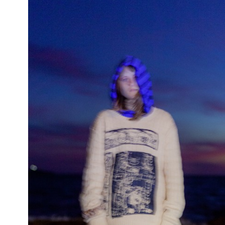
active de la présence des compositrices dans le panorama
musical actuel. L’ensemble est programmé par les
Jeunesses Musicales 25/26 pour son projet «Speak» et
collabore régulièrement avec l’asbl Chamber Music for
Europe.
Ses membres fixes sont : la violoniste Lia Manchón
Martínez, l'altiste Coline Meulemans et le violoncelliste
Marc Martín Nogueroles.
CHEAPJEWELS
cheapjewels,
bijoupascher, est une artiste française basée
à Bruxelles depuis 2018.
Animée par le live, elle embrase les scènes de la nuit
belge, soirées de soutien, free-party et concerts (
Dour, le
Micro Festival, Francofaune)
. Elle nous livre un cri du
cœur autotuné, où s'entremêlent deuil, amitié et révolte à
travers des sonorités sombres, digicores et saturées.
Elle s’allie sur scène avec
SeniKaïd
, dj, backeuse et
artiste visuelle. Ensemble, elles partagent turn-up et
désillusions avec un rap émo, véner et digital.
Après un EP sorti en mars 2025 “:c la fin du dream?”, elle