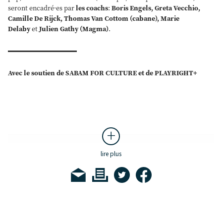
seront encadré·es par
les coachs
:
Boris Engels, Greta Vecchio,
Camille De Rijck, Thomas Van Cottom (cabane), Marie
Delaby
et
Julien Gathy (Magma)
.
Avec le soutien de SABAM FOR CULTURE et de
PLAYRIGHT+
lire plus
STONKS
Stonks trace une ligne tendue entre post-punk nerveux,
noise en clair-obscur et jazz déconstruit. Grincements,
textures saturées, et compositions où l’absurde se frotte à
l’angoisse.