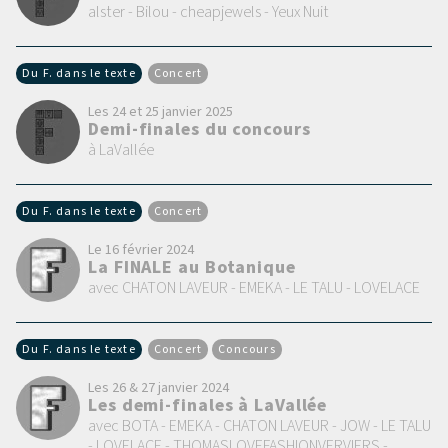
alster - Bilou - cheapjewels - Yeux Nuit
Du F. dans le texte
Concert
Les 24 et 25 janvier 2025
Demi-finales du concours
à LaVallée
Du F. dans le texte
Concert
Le 16 février 2024
La FINALE au Botanique
avec CHATON LAVEUR - EMEKA - LE TALU - LOVELACE
Du F. dans le texte
Concert
Concours
Les 26 & 27 janvier 2024
Les demi-finales à LaVallée
avec BOTA - EMEKA - CHATON LAVEUR - JOW - LE TALU
- LOVELACE - THOMASLOVEFASHIONVERVIERS -