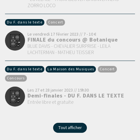
ZORRO LOCO
Du F. dans le texte
Concert
Le vendredi 17 février 2023 // 7 - 10 €
FINALE du concours @ Botanique
BLUE DAVIS - CHEVALIER SURPRISE - LEILA
LACHTERMAN - MATHIEU TEISSIER
Du F. dans le texte
La Maison des Musiques
Concert
Concours
Les 27 et 28 janvier 2023 // 19h30
Demi-finales - DU F. DANS LE TEXTE
Entrée libre et gratuite
Tout afficher