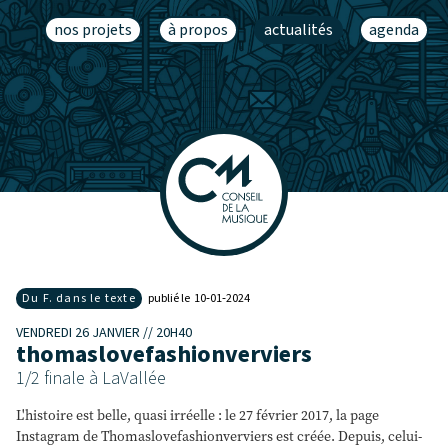
nos projets
à propos
actualités
agenda
Du F. dans le texte
publié le 10‑01‑2024
VENDREDI 26 JANVIER // 20H40
thomaslovefashionverviers
1/2 finale à LaVallée
L'histoire est belle, quasi irréelle : le 27 février 2017, la page
Instagram de Thomaslovefashionverviers est créée. Depuis, celui-