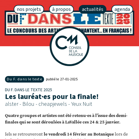
nos projets
à propos
actualités
agenda
Du F. dans le texte
publié le 27‑01‑2025
DU F. DANS LE TEXTE 2025
Les lauréat·es pour la finale!
alster - Bilou - cheapjewels - Yeux Nuit
Quatre groupes et artistes ont été retenu·es à l'issue des demi-
finales qui se sont déroulées à LaVallée ces 24 & 25 janvier.
Iels se retrouveront
le vendredi 14 février au Botanique
lors de