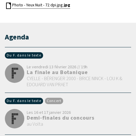
Photo - Yeux Nuit - 72 dpi.jpg
jpg
Agenda
Du F. dans le texte
Le vendredi 13 février 2026 // 19h
La finale au Botanique
CYELLE - BÉRENGER 2000 - BRICE NINCK - LOU K &
EDOUARD VAN PRAET
Du F. dans le texte
Concert
Les 16 et 17 janvier 2026
Demi-finales du concours
au Volta