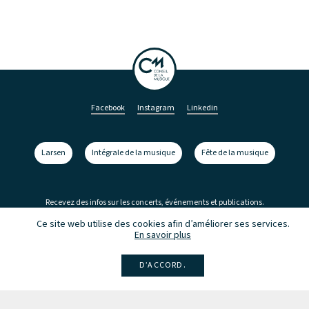
Facebook
Instagram
Linkedin
Larsen
Intégrale de la musique
Fête de la musique
Recevez des infos sur les concerts, événements et publications.
Ce site web utilise des cookies afin d’améliorer ses services.
Inscription à la newsletter
En savoir plus
D’ACCORD.
Les partenaires du Conseil de la Musique