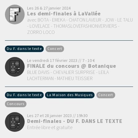
Les 26 & 27 janvier 2024
Les demi-finales à LaVallée
avec BOTA - EMEKA - CHATON LAVEUR - JOW - LE TALU
- LOVELACE - THOMASLOVEFASHIONVERVIERS -
ZORRO LOCO
Du F. dans le texte
Concert
Le vendredi 17 février 2023 // 7 - 10 €
FINALE du concours @ Botanique
BLUE DAVIS - CHEVALIER SURPRISE - LEILA
LACHTERMAN - MATHIEU TEISSIER
Du F. dans le texte
La Maison des Musiques
Concert
Concours
Les 27 et 28 janvier 2023 // 19h30
Demi-finales - DU F. DANS LE TEXTE
Entrée libre et gratuite