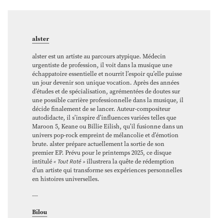
alster
alster est un artiste au parcours atypique. Médecin
urgentiste de profession, il voit dans la musique une
échappatoire essentielle et nourrit l’espoir qu’elle puisse
un jour devenir son unique vocation. Après des années
d’études et de spécialisation, agrémentées de doutes sur
une possible carrière professionnelle dans la musique, il
décide finalement de se lancer. Auteur-compositeur
autodidacte, il s’inspire d’influences variées telles que
Maroon 5, Keane ou Billie Eilish, qu’il fusionne dans un
univers pop-rock empreint de mélancolie et d’émotion
brute. alster prépare actuellement la sortie de son
premier EP. Prévu pour le printemps 2025, ce disque
intitulé
« Tout Raté »
illustrera la quête de rédemption
d’un artiste qui transforme ses expériences personnelles
en histoires universelles.
---
Bilou