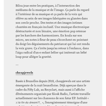
Bilou joue entre les pratiques, à l’intersection des
médiums de la musique et de l’image. Ça parle du regard
à l’intérieur de sa musique et ça parle de la voix qui
s'élève au sein de ses images fabriquées ou glanées dans
son cercle proche. Des textes et des images intimes
chantées en français inclusif. Une musique électronique
déstructurée et non binaire, une émotion pop retenue
par les karchers des harmonizers. En koala sur son
micro, ses notes à fleur de peau s’écorchent en pointant
du doigt les déguisements du patriarcat qui lui ont rendu
la voix grave. Ça s’irrite jusqu’au retour à l’enfance, dans
l’aigu radical d’un‧e enfant bélier qui imiterait un bébé
loup pour alléger la gravité.
---
cheapjewels
Basée à Bruxelles depuis 2018, cheapjewels est une artiste
émergente de la nuit bruxelloise. Déjà aperçue dans le
cadre du Fifty Lab, au Recyclart, mais aussi à l'affiche
d'événements organisés par Kiosk Radio, l'artiste travaille
actuellement sur les chansons de son futur EP. Intitulé
«
:c la fin du dream??_ »
, l'enregistrement témoigne d'une