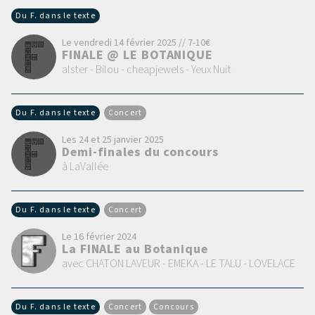
Du F. dans le texte
Le vendredi 14 février 2025 // 7-10€
FINALE @ LE BOTANIQUE
alster - Bilou - cheapjewels - Yeux Nuit
Du F. dans le texte
Concert
Les 24 et 25 janvier 2025
Demi-finales du concours
à LaVallée
Du F. dans le texte
Concert
Le 16 février 2024
La FINALE au Botanique
avec CHATON LAVEUR - EMEKA - LE TALU - LOVELACE
Du F. dans le texte
Concert
Concours