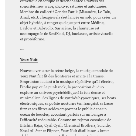
esthétique chaotique et désenchantée à travers des
sonorités new wave,
digicore
, saturées et autotunées.
Membre du collectif Gender Panik (Misandre, Le Talu,
Amal, etc.), cheapjewels s'est lancée en solo pour créer un
objet hybride, à ranger quelque part entre Médine,
Laylow et BabySolo. Sur scène, la chanteuse est
accompagnée de SeniKaid, DJ, backeuse, artiste visuelle
et protéiforme.
---
Yeux Nuit
Nouveau venu sur la scène belge, la musique modale de
Yeux Nuit fait fit des frontières et invite à la transe.
Empruntant autant à la musique répétitive qu’à l’électro,
l’indie pop ou le punk rock, la proposition du duo
explore un univers psychédélique à la fois dense et
minimaliste. Ses lignes de synthés hypnotiques, ses beats
électroniques, sa poésie nocturne (en français), sa basse
fuzz et ses filtres acides emportent le public dans un
océan de boucles, accostant parfois sur un banger à
l’efficacité redoutable. Comme un rejeton cosmique de
Bitchin Bajas, Cyril Cyril, Chemical Brothers, Suicide,
Kasai All Star et Flipper, Yeux Nuit distille son
«
kraut-