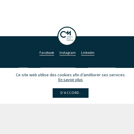
Facebook
Instagram
Linkedin
Larsen
Intégrale de la musique
Fête de la musique
Ce site web utilise des cookies afin d’améliorer ses services.
En savoir plus
D’ACCORD.
Recevez des infos sur les concerts, événements et publications.
Inscription à la newsletter
Les partenaires du Conseil de la Musique