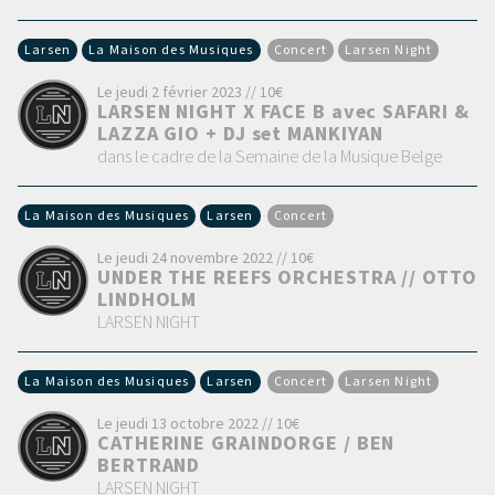
Larsen
La Maison des Musiques
Concert
Larsen Night
Le jeudi 2 février 2023 // 10€
LARSEN NIGHT X FACE B avec SAFARI &
LAZZA GIO + DJ set MANKIYAN
dans le cadre de la Semaine de la Musique Belge
La Maison des Musiques
Larsen
Concert
Le jeudi 24 novembre 2022 // 10€
UNDER THE REEFS ORCHESTRA // OTTO
LINDHOLM
LARSEN NIGHT
La Maison des Musiques
Larsen
Concert
Larsen Night
Le jeudi 13 octobre 2022 // 10€
CATHERINE GRAINDORGE / BEN
BERTRAND
LARSEN NIGHT