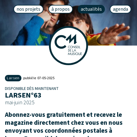
nos projets
à propos
actualités
agenda
Larsen
publié le 07‑05‑2025
DISPONIBLE DÈS MAINTENANT
LARSEN°63
mai-juin 2025
Abonnez-vous gratuitement et recevez le
magazine directement chez vous en nous
envoyant vos coordonnées postales à