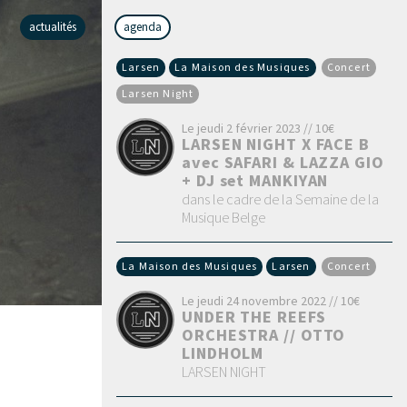
actualités
agenda
Larsen
La Maison des Musiques
Concert
Larsen Night
Le jeudi 2 février 2023 // 10€
LARSEN NIGHT X FACE B
avec SAFARI & LAZZA GIO
+ DJ set MANKIYAN
dans le cadre de la Semaine de la
Musique Belge
La Maison des Musiques
Larsen
Concert
Le jeudi 24 novembre 2022 // 10€
UNDER THE REEFS
ORCHESTRA // OTTO
LINDHOLM
LARSEN NIGHT