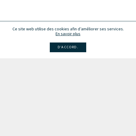
Ce site web utilise des cookies afin d’améliorer ses services.
En savoir plus
D’ACCORD.
Facebook
Instagram
Linkedin
Larsen
Intégrale de la musique
Fête de la musique
Recevez des infos sur les concerts, événements et publications.
Inscription à la newsletter
Les partenaires du Conseil de la Musique