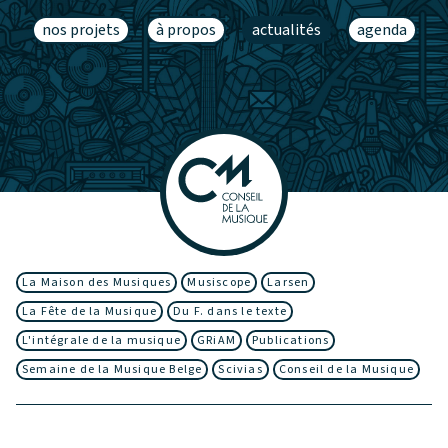
nos projets
à propos
actualités
agenda
La Maison des Musiques
Musiscope
Larsen
La Fête de la Musique
Du F. dans le texte
L'intégrale de la musique
GRiAM
Publications
Semaine de la Musique Belge
Scivias
Conseil de la Musique