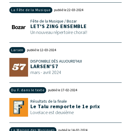
La Fête de la Musique
publié le 22‑03‑2024
Fête de la Musique / Bozar
LET'S ZING ENSEMBLE
Un nouveau répertoire choral!
Larsen
publié le 12‑03‑2024
DISPONIBLE DÈS AUJOURD'HUI
LARSEN°57
mars - avril 2024
Du F. dans le texte
publié le 17‑02‑2024
Résultats de la finale
Le Talu remporte le 1e prix
Lovelace est deuxième
La Maison des Musiques
publié le 14‑02‑2024