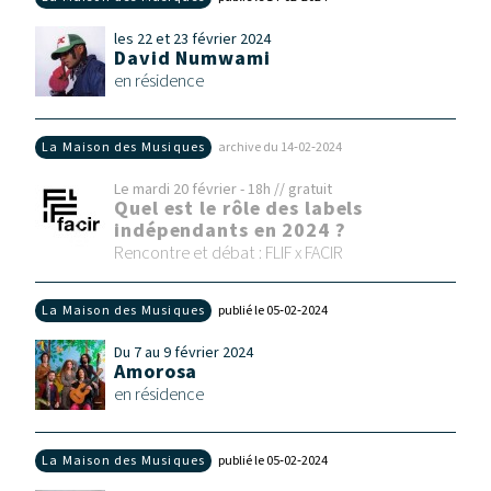
les 22 et 23 février 2024
David Numwami
en résidence
La Maison des Musiques
archive du 14‑02‑2024
Le mardi 20 février - 18h // gratuit
Quel est le rôle des labels
indépendants en 2024 ?
Rencontre et débat : FLIF x FACIR
La Maison des Musiques
publié le 05‑02‑2024
Du 7 au 9 février 2024
Amorosa
en résidence
La Maison des Musiques
publié le 05‑02‑2024