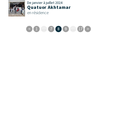
De janvier à juillet 2024
Quatuor Akhtamar
en résidence
<
1
…
7
8
9
…
17
>