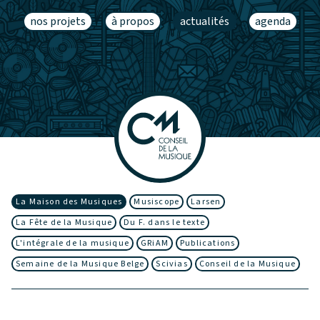
nos projets
à propos
actualités
agenda
La Maison des Musiques
Musiscope
Larsen
La Fête de la Musique
Du F. dans le texte
L'intégrale de la musique
GRiAM
Publications
Semaine de la Musique Belge
Scivias
Conseil de la Musique