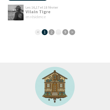
Les 16,17 et 18 février
Vilain Tigre
en résidence
<
1
2
…
9
>