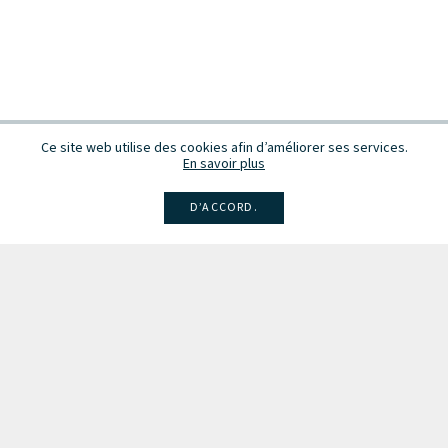
Ce site web utilise des cookies afin d’améliorer ses services.
En savoir plus
D’ACCORD.
Facebook
Instagram
Linkedin
Larsen
Intégrale de la musique
Fête de la musique
Recevez des infos sur les concerts, événements et publications.
Inscription à la newsletter