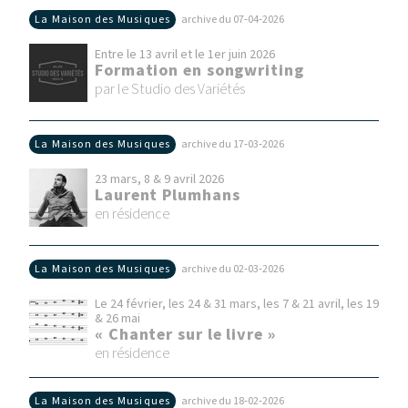
La Maison des Musiques
archive du 07‑04‑2026
Entre le 13 avril et le 1er juin 2026
Formation en songwriting
par le Studio des Variétés
La Maison des Musiques
archive du 17‑03‑2026
23 mars, 8 & 9 avril 2026
Laurent Plumhans
en résidence
La Maison des Musiques
archive du 02‑03‑2026
Le 24 février, les 24 & 31 mars, les 7 & 21 avril, les 19
& 26 mai
« Chanter sur le livre »
en résidence
La Maison des Musiques
archive du 18‑02‑2026