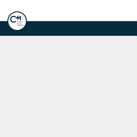
ook
Instagram
Linkedin
ale de la musique
Fête de la musique
r les concerts, événements et publications.
nscription à la newsletter
naires du Conseil de la Musique