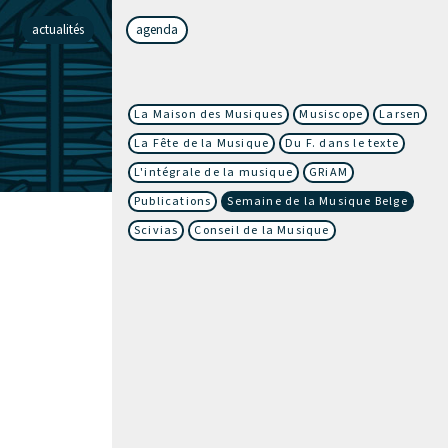
actualités
agenda
La Maison des Musiques
Musiscope
Larsen
La Fête de la Musique
Du F. dans le texte
L'intégrale de la musique
GRiAM
Publications
Semaine de la Musique Belge
Scivias
Conseil de la Musique