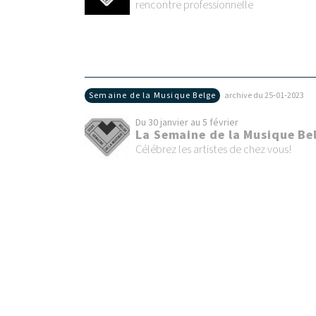
rencontre professionnelle
Semaine de la Musique Belge
archive du 25‑01‑2023
Du 30 janvier au 5 février
La Semaine de la Musique Be
Célébrez les artistes de chez vous!