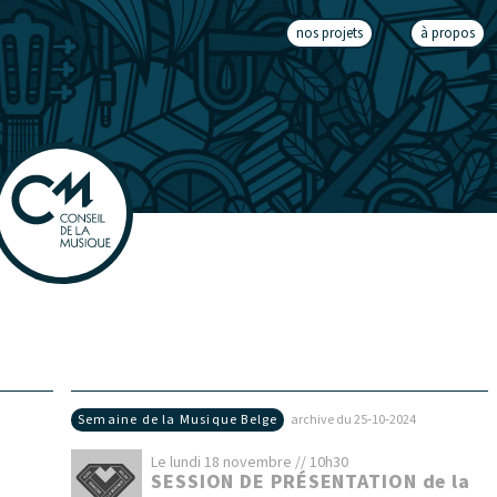
nos projets
à propos
Semaine de la Musique Belge
archive du 25‑10‑2024
Le lundi 18 novembre // 10h30
SESSION DE PRÉSENTATION de la