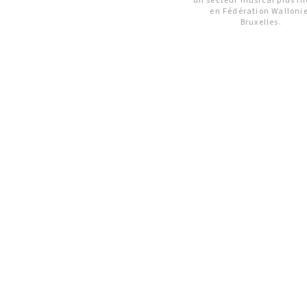
un secteur musical plus in
en Fédération Walloni
Bruxelles.