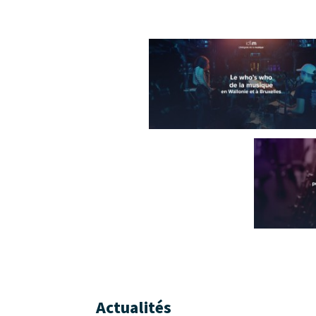
contributions qu'idlm peut se dévelop
réalité du secteur musical.
2. idlm est organisée en 9 grandes c
logistique, scène & lieux de diffusi
catégories.
3. idlm offre à l’utilisateur un accè
interconnexions entre ses différentes 
composent. idlm permet ainsi de savo
----
Le site intégrale de la musique a été 
Communauté française Wallonie-Bruxe
Actualités
société Tentwelve et avec le soutien 