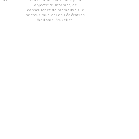
clusif
sans but lucratif qui a pour
e-
objectif d’informer, de
conseiller et de promouvoir le
secteur musical en Fédération
Wallonie-Bruxelles.