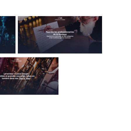
per et tendre à coller au plus près de la
atégories (artistes, médias, équipement &
on …) qui regroupent de nombreuses sous-
s simple et rapide à de nombreuses
pages et les différents profils qui les
ir qui fait quoi… et avec qui !
créé à l’initiative du Conseil de la Musique de la
lles avec la collaboration technique de la
du Ministère de la Culture de la Fédération