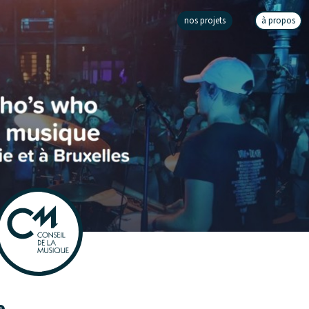
nos projets
à propos
e