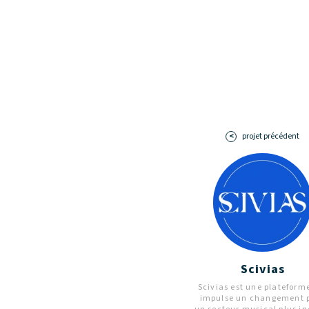
Wallonie-Bruxelles.
Il est géré par l’asbl Conseil de la
Bruxelles.
Toute question ou suggestion éventue
info@idlm.be
à
projet précédent
Scivias
Scivias est une plateform
impulse un changement 