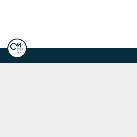
ook
Instagram
Linkedin
ale de la musique
Fête de la musique
r les concerts, événements et publications.
nscription à la newsletter