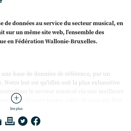
se de données au service du secteur musical, en
nit sur un même site web, l’ensemble des
que en Fédération Wallonie-Bruxelles.
re une base de données de référence, par un
. Notre but est qu'idlm soit la plus exhaustive
sionnaliser le secteur musical via une meilleure
outenir et informer toutes celles et ceux qui font
uxelles.
lire plus
ale évolutive. Évolutive car c'est grâce à vos