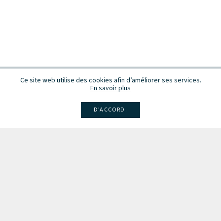
Ce site web utilise des cookies afin d’améliorer ses services.
En savoir plus
D’ACCORD.
Facebook
Instagram
Linkedin
Larsen
Intégrale de la musique
Fête de la musique
Recevez des infos sur les concerts, événements et publications.
Inscription à la newsletter