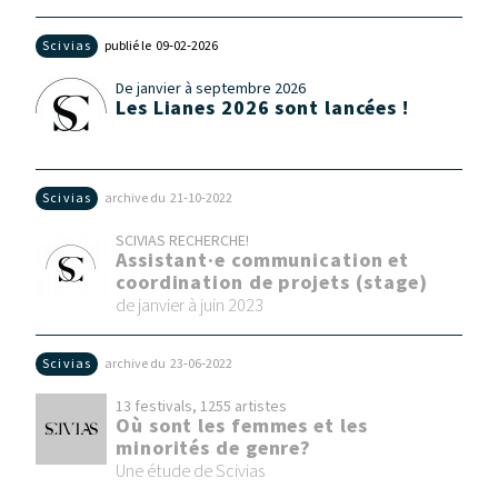
Scivias
publié le 09‑02‑2026
De janvier à septembre 2026
Les Lianes 2026 sont lancées !
Scivias
archive du 21‑10‑2022
SCIVIAS RECHERCHE!
Assistant·e communication et
coordination de projets (stage)
de janvier à juin 2023
Scivias
archive du 23‑06‑2022
13 festivals, 1255 artistes
Où sont les femmes et les
minorités de genre?
Une étude de Scivias