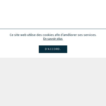
Ce site web utilise des cookies afin d’améliorer ses services.
En savoir plus
D’ACCORD.
Facebook
Instagram
Linkedin
Larsen
Intégrale de la musique
Fête de la musique
Recevez des infos sur les concerts, événements et publications.
Inscription à la newsletter