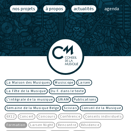
nos projets
à propos
actualités
agenda
La Maison des Musiques
Musiscope
Larsen
La Fête de la Musique
Du F. dans le texte
L'intégrale de la musique
GRiAM
Publications
Semaine de la Musique Belge
Scivias
Conseil de la Musique
6X12
Concert
Concours
Conférence
Conseils individuels
Formation
Larsen Night
Rencontre
Résidence