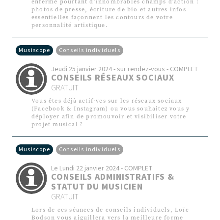
enferme pourtant d’innombrables champs d’action :
photos de presse, écriture de bio et autres infos
essentielles façonnent les contours de votre
personnalité artistique.
Musiscope
Conseils individuels
Jeudi 25 janvier 2024 - sur rendez-vous - COMPLET
CONSEILS RÉSEAUX SOCIAUX
GRATUIT
Vous êtes déjà actif·ves sur les réseaux sociaux
(Facebook & Instagram) ou vous souhaitez vous y
déployer afin de promouvoir et visibiliser votre
projet musical ?
Musiscope
Conseils individuels
Le Lundi 22 janvier 2024 - COMPLET
CONSEILS ADMINISTRATIFS &
STATUT DU MUSICIEN
GRATUIT
Lors de ces séances de conseils individuels, Loïc
Bodson vous aiguillera vers la meilleure forme