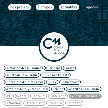
nos projets
à propos
actualités
agenda
La Maison des Musiques
Musiscope
Larsen
La Fête de la Musique
Du F. dans le texte
L'intégrale de la musique
GRiAM
Publications
Semaine de la Musique Belge
Scivias
Conseil de la Musique
6X12
Concert
Concours
Conférence
Conseils individuels
Formation
Larsen Night
Rencontre
Résidence