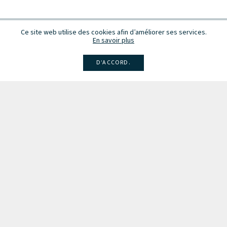
Ce site web utilise des cookies afin d’améliorer ses services.
En savoir plus
D’ACCORD.
Facebook
Instagram
Linkedin
Larsen
Intégrale de la musique
Fête de la musique
Recevez des infos sur les concerts, événements et publications.
Inscription à la newsletter
Les partenaires du Conseil de la Musique