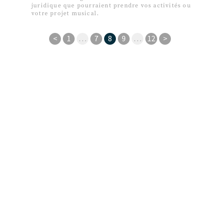
juridique que pourraient prendre vos activités ou
votre projet musical.
<
1
…
7
8
9
…
12
>