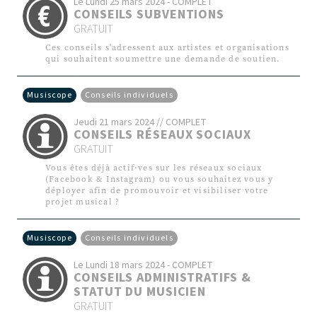
Le Lundi 25 mars 2024 - COMPLET
CONSEILS SUBVENTIONS
GRATUIT
Ces conseils s'adressent aux artistes et organisations
qui souhaitent soumettre une demande de soutien.
Musiscope
Conseils individuels
Jeudi 21 mars 2024 // COMPLET
CONSEILS RÉSEAUX SOCIAUX
GRATUIT
Vous êtes déjà actif·ves sur les réseaux sociaux
(Facebook & Instagram) ou vous souhaitez vous y
déployer afin de promouvoir et visibiliser votre
projet musical ?
Musiscope
Conseils individuels
Le Lundi 18 mars 2024 - COMPLET
CONSEILS ADMINISTRATIFS &
STATUT DU MUSICIEN
GRATUIT