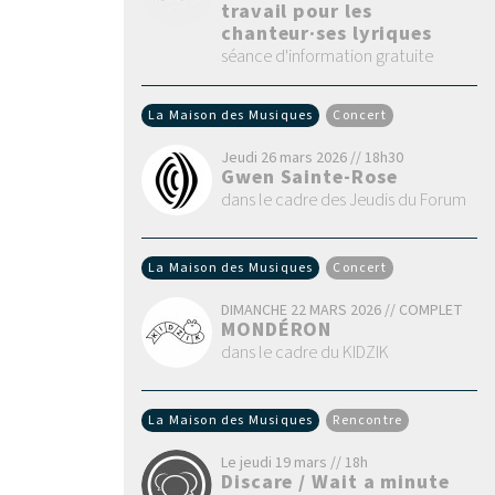
travail pour les
chanteur·ses lyriques
séance d'information gratuite
La Maison des Musiques
Concert
Jeudi 26 mars 2026 // 18h30
Gwen Sainte-Rose
dans le cadre des Jeudis du Forum
La Maison des Musiques
Concert
DIMANCHE 22 MARS 2026 // COMPLET
MONDÉRON
dans le cadre du KIDZIK
La Maison des Musiques
Rencontre
Le jeudi 19 mars // 18h
Discare / Wait a minute