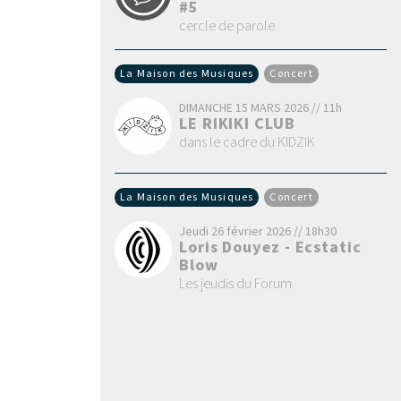
#5
cercle de parole
La Maison des Musiques
Concert
DIMANCHE 15 MARS 2026 // 11h
LE RIKIKI CLUB
dans le cadre du KIDZIK
La Maison des Musiques
Concert
Jeudi 26 février 2026 // 18h30
Loris Douyez - Ecstatic
Blow
Les jeudis du Forum