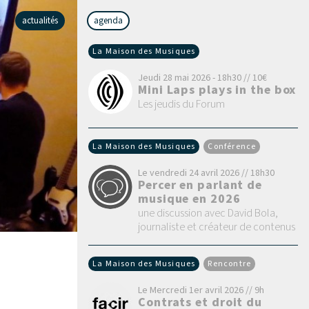
actualités
agenda
La Maison des Musiques
Jeudi 28 mai 2026 - 18h30 // 10€
Mini Laps plays in the box
Les jeudis du Forum
La Maison des Musiques
Conférence
Le vendredi 24 avril 2026 // 18h30
Percer en parlant de
musique en 2026
une discussion avec David Bola,
journaliste et créateur de contenus
La Maison des Musiques
Rencontre
Le Mercredi 1er avril 2026 // 9h
Contrats et droit du