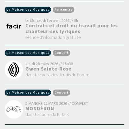
La Maison des Musiques
Rencontre
Le Mercredi 1er avril 2026 // 9h
Contrats et droit du travail pour les
chanteur·ses lyriques
séance d'information gratuite
La Maison des Musiques
Concert
Jeudi 26 mars 2026 // 18h30
Gwen Sainte-Rose
dans le cadre des Jeudis du Forum
La Maison des Musiques
Concert
DIMANCHE 22 MARS 2026 // COMPLET
MONDÉRON
dans le cadre du KIDZIK