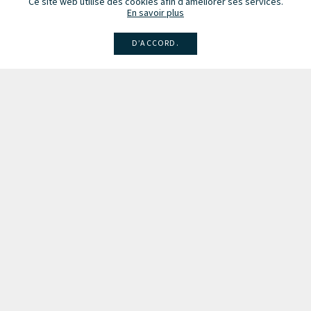
Ce site web utilise des cookies afin d’améliorer ses services.
En savoir plus
D’ACCORD.
Facebook
Instagram
Linkedin
Larsen
Intégrale de la musique
Fête de la musique
Recevez des infos sur les concerts, événements et publications.
Inscription à la newsletter
Les partenaires du Conseil de la Musique