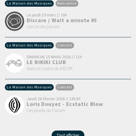
La Maison des Musiques
Rencontre
Le jeudi 19 mars // 18h
Discare / Wait a minute #5
cercle de parole
La Maison des Musiques
Concert
DIMANCHE 15 MARS 2026 // 11h
LE RIKIKI CLUB
dans le cadre du KIDZIK
La Maison des Musiques
Concert
Jeudi 26 février 2026 // 18h30
Loris Douyez - Ecstatic Blow
Les jeudis du Forum
Tout afficher