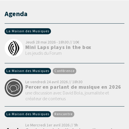
Agenda
La Maison des Musiques
Jeudi 28 mai 2026 - 18h30 // 10€
Mini Laps plays in the box
Les jeudis du Forum
La Maison des Musiques
Conférence
Le vendredi 24 avril 2026 // 18h30
Percer en parlant de musique en 2026
une discussion avec David Bola, journaliste et
créateur de contenus
La Maison des Musiques
Rencontre
Le Mercredi 1er avril 2026 // 9h