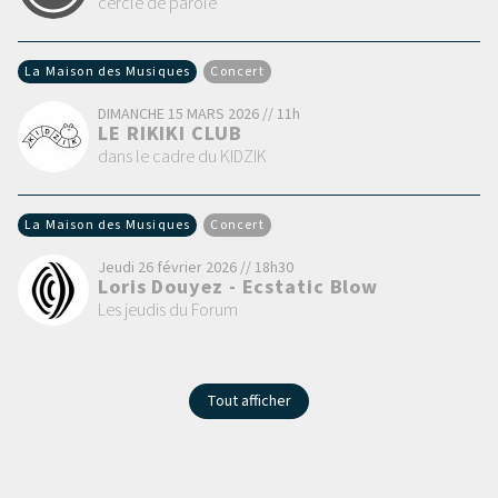
cercle de parole
La Maison des Musiques
Concert
DIMANCHE 15 MARS 2026 // 11h
LE RIKIKI CLUB
dans le cadre du KIDZIK
La Maison des Musiques
Concert
Jeudi 26 février 2026 // 18h30
Loris Douyez - Ecstatic Blow
Les jeudis du Forum
Tout afficher