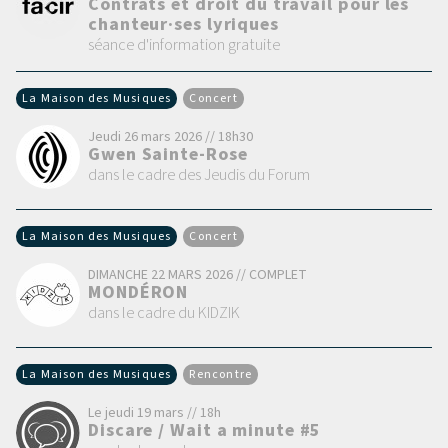
Contrats et droit du travail pour les
chanteur·ses lyriques
séance d'information gratuite
La Maison des Musiques
Concert
Jeudi 26 mars 2026 // 18h30
Gwen Sainte-Rose
dans le cadre des Jeudis du Forum
La Maison des Musiques
Concert
DIMANCHE 22 MARS 2026 // COMPLET
MONDÉRON
dans le cadre du KIDZIK
La Maison des Musiques
Rencontre
Le jeudi 19 mars // 18h
Discare / Wait a minute #5