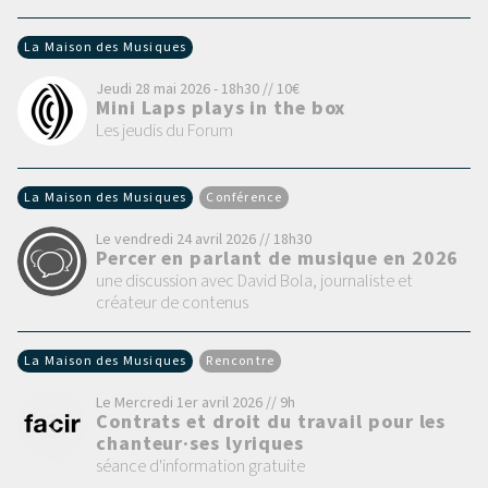
La Maison des Musiques
Jeudi 28 mai 2026 - 18h30 // 10€
Mini Laps plays in the box
Les jeudis du Forum
La Maison des Musiques
Conférence
Le vendredi 24 avril 2026 // 18h30
Percer en parlant de musique en 2026
une discussion avec David Bola, journaliste et
créateur de contenus
La Maison des Musiques
Rencontre
Le Mercredi 1er avril 2026 // 9h
Contrats et droit du travail pour les
chanteur·ses lyriques
séance d'information gratuite