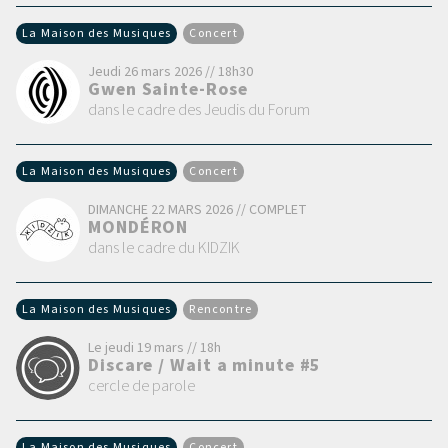
La Maison des Musiques
Concert
Jeudi 26 mars 2026 // 18h30
Gwen Sainte-Rose
dans le cadre des Jeudis du Forum
La Maison des Musiques
Concert
DIMANCHE 22 MARS 2026 // COMPLET
MONDÉRON
dans le cadre du KIDZIK
La Maison des Musiques
Rencontre
Le jeudi 19 mars // 18h
Discare / Wait a minute #5
cercle de parole
La Maison des Musiques
Concert