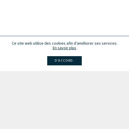
Ce site web utilise des cookies afin d’améliorer ses services.
En savoir plus
D’ACCORD.
Facebook
Instagram
Linkedin
Larsen
Intégrale de la musique
Fête de la musique
Recevez des infos sur les concerts, événements et publications.
Inscription à la newsletter