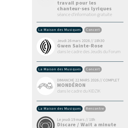
travail pour les
chanteur·ses lyriques
séance d'information gratuite
La Maison des Musiques
Concert
Jeudi 26 mars 2026 // 18h30
Gwen Sainte-Rose
dans le cadre des Jeudis du Forum
La Maison des Musiques
Concert
DIMANCHE 22 MARS 2026 // COMPLET
MONDÉRON
dans le cadre du KIDZIK
La Maison des Musiques
Rencontre
Le jeudi 19 mars // 18h
Discare / Wait a minute