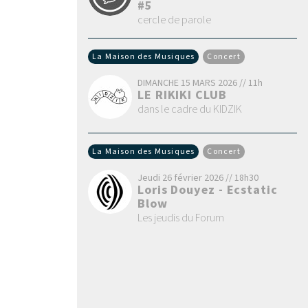
#5
cercle de parole
La Maison des Musiques
Concert
DIMANCHE 15 MARS 2026 // 11h
LE RIKIKI CLUB
dans le cadre du KIDZIK
La Maison des Musiques
Concert
Jeudi 26 février 2026 // 18h30
Loris Douyez - Ecstatic
Blow
Les jeudis du Forum