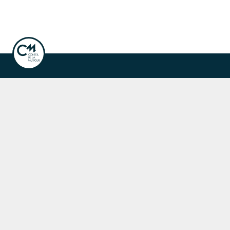
ook
Instagram
Linkedin
ale de la musique
Fête de la musique
r les concerts, événements et publications.
nscription à la newsletter
naires du Conseil de la Musique