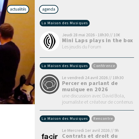
actualités
agenda
La Maison des Musiques
Jeudi 28 mai 2026 - 18h30 // 10€
Mini Laps plays in the box
Les jeudis du Forum
La Maison des Musiques
Conférence
Le vendredi 24 avril 2026 // 18h30
Percer en parlant de
musique en 2026
une discussion avec David Bola,
journaliste et créateur de contenus
La Maison des Musiques
Rencontre
Le Mercredi 1er avril 2026 // 9h
Contrats et droit du