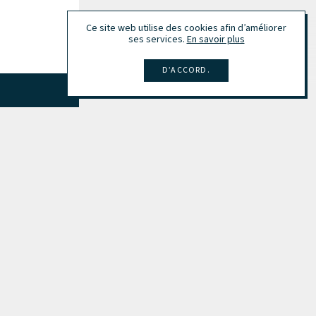
Ce site web utilise des cookies afin d’améliorer
ses services.
En savoir plus
D’ACCORD.
Tout afficher