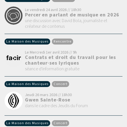
Le vendredi 24 avril 2026 // 18h30
Percer en parlant de musique en 2026
une discussion avec David Bola, journaliste et
créateur de contenus
La Maison des Musiques
Rencontre
Le Mercredi 1er avril 2026 // 9h
Contrats et droit du travail pour les
chanteur·ses lyriques
séance d'information gratuite
La Maison des Musiques
Concert
Jeudi 26 mars 2026 // 18h30
Gwen Sainte-Rose
dans le cadre des Jeudis du Forum
La Maison des Musiques
Concert