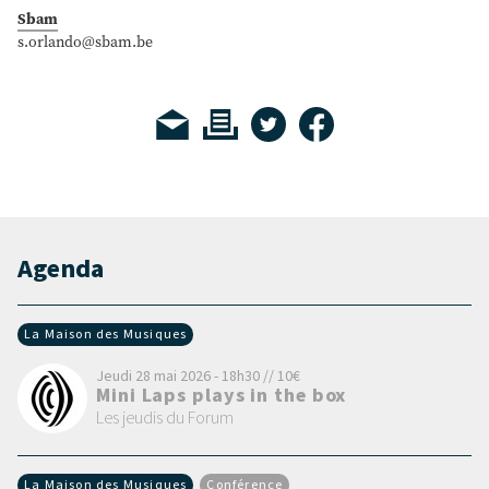
Sbam
s.orlando@sbam.be
Agenda
La Maison des Musiques
Jeudi 28 mai 2026 - 18h30 // 10€
Mini Laps plays in the box
Les jeudis du Forum
La Maison des Musiques
Conférence