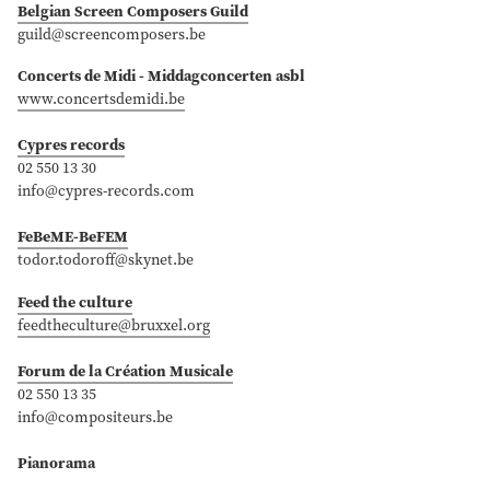
Belgian Screen Composers Guild
guild@screencomposers.be
Concerts de Midi - Middagconcerten asbl
www.concertsdemidi.be
Cypres records
02 550 13 30
info@cypres-records.com
FeBeME-BeFEM
todor.todoroff@skynet.be
Feed the culture
feedtheculture@bruxxel.org
Forum de la Création Musicale
02 550 13 35
info@compositeurs.be
Pianorama