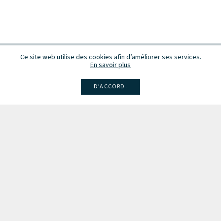
Ce site web utilise des cookies afin d’améliorer ses services.
En savoir plus
D’ACCORD.
Facebook
Instagram
Linkedin
Larsen
Intégrale de la musique
Fête de la musique
Recevez des infos sur les concerts, événements et publications.
Inscription à la newsletter