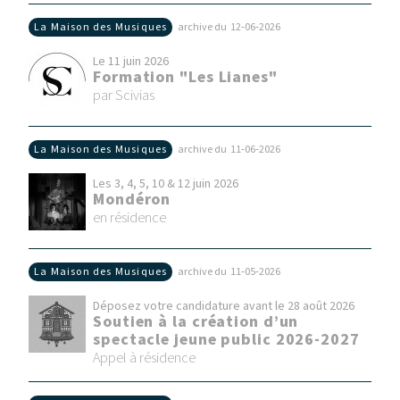
La Maison des Musiques
archive du 12‑06‑2026
Le 11 juin 2026
Formation "Les Lianes"
par Scivias
La Maison des Musiques
archive du 11‑06‑2026
Les 3, 4, 5, 10 & 12 juin 2026
Mondéron
en résidence
La Maison des Musiques
archive du 11‑05‑2026
Déposez votre candidature avant le 28 août 2026
Soutien à la création d’un
spectacle jeune public 2026-2027
Appel à résidence