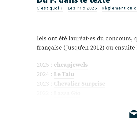
C'est quoi ?
Les Prix 2026
Règlement du c
Iels ont été lauréat·es du concours,
française (jusqu'en 2012) ou ensuite 
cheapjewels
2025 :
Le Talu
2024 :
Chevalier Surprise
2023 :
Lazza Gio
2022 :
LO
2021 :
(Lo Bailly)
Glauque
2019 :
Atome
2018 :
Jakbrol
2017 :