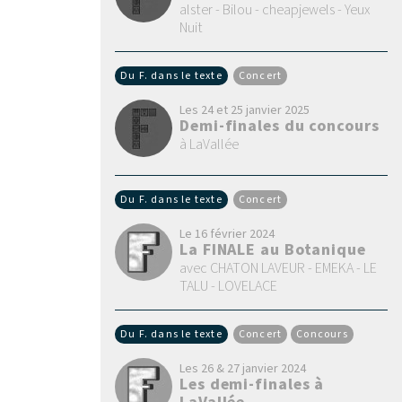
alster - Bilou - cheapjewels - Yeux
Nuit
Du F. dans le texte
Concert
Les 24 et 25 janvier 2025
Demi-finales du concours
à LaVallée
Du F. dans le texte
Concert
Le 16 février 2024
La FINALE au Botanique
avec CHATON LAVEUR - EMEKA - LE
TALU - LOVELACE
Du F. dans le texte
Concert
Concours
Les 26 & 27 janvier 2024
Les demi-finales à