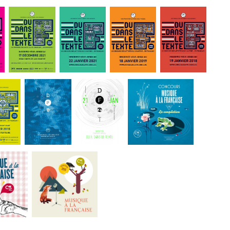
 Warnant
Eté 67
uo