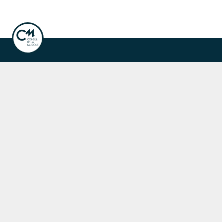
ook
Instagram
Linkedin
ale de la musique
Fête de la musique
r les concerts, événements et publications.
nscription à la newsletter
naires du Conseil de la Musique