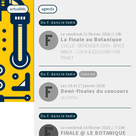
actualités
agenda
Du F. dans le texte
Le vendredi 13 février 2026 // 19h
La finale au Botanique
CYELLE - BÉRENGER 2000 - BRICE
NINCK - LOU K & EDOUARD VAN
PRAET
Du F. dans le texte
Concert
Les 16 et 17 janvier 2026
Demi-finales du concours
au Volta
Du F. dans le texte
Le vendredi 14 février 2025 // 7-10€
FINALE @ LE BOTANIQUE