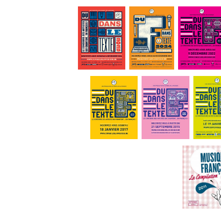
Insecte
2016 :
Faon Faon
2015 :
Casssandre
2014 :
Le Colisée
2013 :
(David Numwami)
----
Mochélan
2012 :
Dalton Telegramme
2011 :
Jali
Ed Wydee
2010 :
/ ex-aequo
Scylla
2009 :
Carl
2008 :
Veence Hanao
2007 :
Samir Barris
2006 :
James Deano
/
Marie
2005 :
ex-aequo
Stéphanie Blanchoud
/
2004 :
ex-aeq
Cloé du Trèfle
2003 :