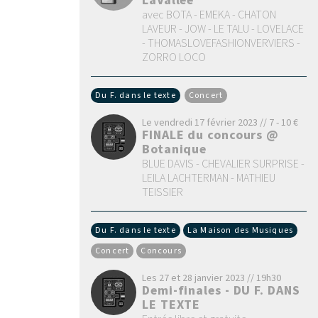
LaVallée
avec BOTA - EMEKA - CHATON
LAVEUR - JOW - LE TALU - LOVELACE
- THOMASLOVEFASHIONVERVIERS -
ZORRO LOCO
Du F. dans le texte
Concert
Le vendredi 17 février 2023 // 7 - 10 €
FINALE du concours @
Botanique
BLUE DAVIS - CHEVALIER SURPRISE -
LEILA LACHTERMAN - MATHIEU
TEISSIER
Du F. dans le texte
La Maison des Musiques
Concert
Concours
Les 27 et 28 janvier 2023 // 19h30
Demi-finales - DU F. DANS
LE TEXTE