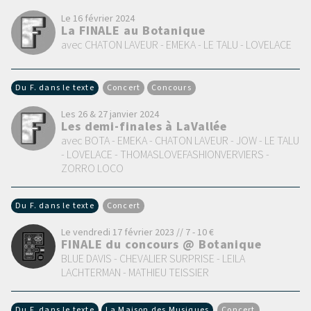
Le 16 février 2024
La FINALE au Botanique
avec CHATON LAVEUR - EMEKA - LE TALU - LOVELACE
Du F. dans le texte
Concert
Concours
Les 26 & 27 janvier 2024
Les demi-finales à LaVallée
avec BOTA - EMEKA - CHATON LAVEUR - JOW - LE TALU
- LOVELACE - THOMASLOVEFASHIONVERVIERS -
ZORRO LOCO
Du F. dans le texte
Concert
Le vendredi 17 février 2023 // 7 - 10 €
FINALE du concours @ Botanique
BLUE DAVIS - CHEVALIER SURPRISE - LEILA
LACHTERMAN - MATHIEU TEISSIER
Du F. dans le texte
La Maison des Musiques
Concert