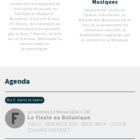
Musiques
Larsen est le magazine de
l’actualité musicale en
Idéalement située au
Fédération Wallonie-
Sablon à Bruxelles, la
Bruxelles. Il touche à tous
Maison des Musiques est le
les styles, du classique au
lieu où se produisent de
contemporain en passant
nombreux concerts et
par le jazz, l’électro, le rock
événements organisés par
ou la chanson. Retrouvez la
le Conseil de la Musique.
version web sur
larsenmag.be.
Agenda
Du F. dans le texte
Le vendredi 13 février 2026 // 19h
La finale au Botanique
CYELLE - BÉRENGER 2000 - BRICE NINCK - LOU K &
EDOUARD VAN PRAET