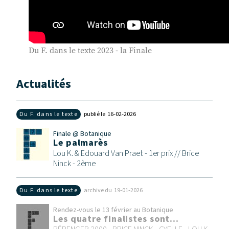
Du F. dans le texte 2023 - la Finale
Actualités
Du F. dans le texte
publié le 16‑02‑2026
Finale @ Botanique
Le palmarès
Lou K. & Edouard Van Praet - 1er prix // Brice
Ninck - 2ème
Du F. dans le texte
archive du 19‑01‑2026
Rendez-vous le 13 février au Botanique
Les quatre finalistes sont...