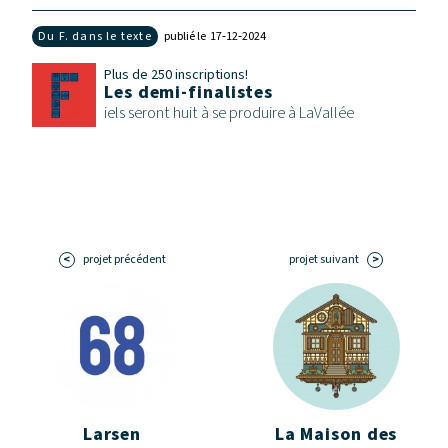
Du F. dans le texte
publié le 17‑12‑2024
Plus de 250 inscriptions!
Les demi-finalistes
iels seront huit à se produire à LaVallée
projet précédent
projet suivant
Larsen
La Maison des