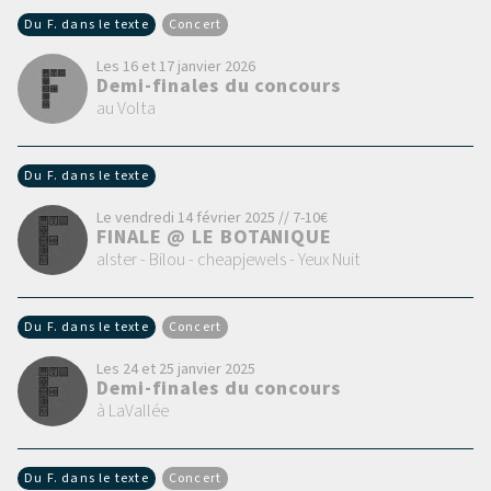
Du F. dans le texte
Concert
Les 16 et 17 janvier 2026
Demi-finales du concours
au Volta
Du F. dans le texte
Le vendredi 14 février 2025 // 7-10€
FINALE @ LE BOTANIQUE
alster - Bilou - cheapjewels - Yeux Nuit
Du F. dans le texte
Concert
Les 24 et 25 janvier 2025
Demi-finales du concours
à LaVallée
Du F. dans le texte
Concert