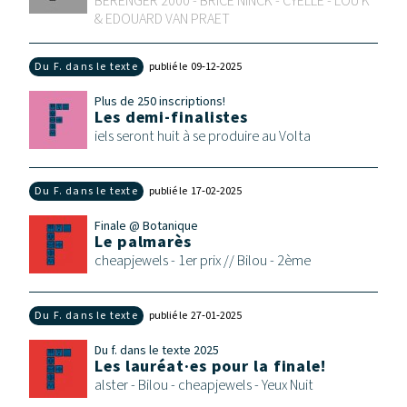
BÉRENGER 2000 - BRICE NINCK - CYELLE - LOU K
& EDOUARD VAN PRAET
Du F. dans le texte
publié le 09‑12‑2025
Plus de 250 inscriptions!
Les demi-finalistes
iels seront huit à se produire au Volta
Du F. dans le texte
publié le 17‑02‑2025
Finale @ Botanique
Le palmarès
cheapjewels - 1er prix // Bilou - 2ème
Du F. dans le texte
publié le 27‑01‑2025
Du f. dans le texte 2025
Les lauréat·es pour la finale!
alster - Bilou - cheapjewels - Yeux Nuit