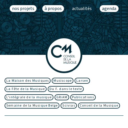
nos projets
à propos
actualités
agenda
La Maison des Musiques
Musiscope
Larsen
La Fête de la Musique
Du F. dans le texte
L'intégrale de la musique
GRiAM
Publications
Semaine de la Musique Belge
Scivias
Conseil de la Musique