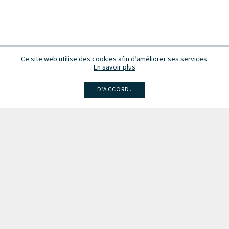
Ce site web utilise des cookies afin d’améliorer ses services.
En savoir plus
D’ACCORD.
Facebook
Instagram
Linkedin
Larsen
Intégrale de la musique
Fête de la musique
Recevez des infos sur les concerts, événements et publications.
Inscription à la newsletter