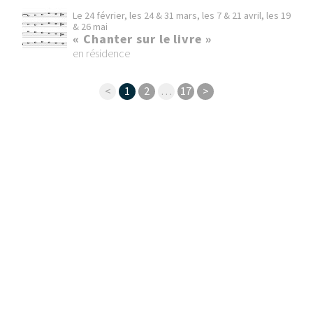
Le 24 février, les 24 & 31 mars, les 7 & 21 avril, les 19
& 26 mai
« Chanter sur le livre »
en résidence
<
1
2
…
17
>