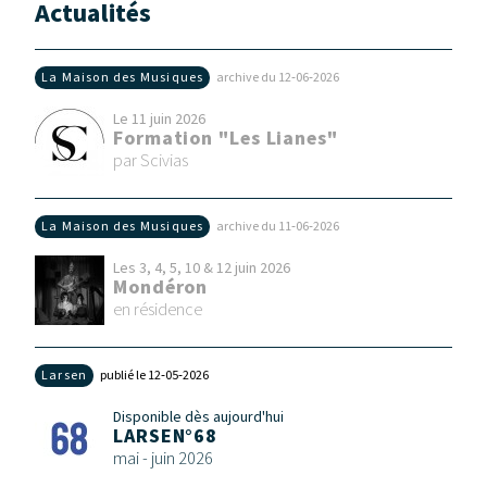
Actualités
La Maison des Musiques
archive du 12‑06‑2026
Le 11 juin 2026
Formation "Les Lianes"
par Scivias
La Maison des Musiques
archive du 11‑06‑2026
Les 3, 4, 5, 10 & 12 juin 2026
Mondéron
en résidence
Larsen
publié le 12‑05‑2026
Disponible dès aujourd'hui
LARSEN°68
mai - juin 2026