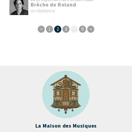
Brèche de Roland
en résidence
<
1
2
3
…
9
>
La Maison des Musiques