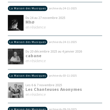
La Maison des Musiques
archive du 24‑11‑2025
Du 24 au 27 novembre 2025
Mhø
en résidence
La Maison des Musiques
archive du 24‑11‑2025
Du 20 décembre 2025 au 4 janvier 2026
cabane
en résidence
La Maison des Musiques
archive du 03‑11‑2025
Les 6 & 7 novembre 2025
Les Chanteuses Anonymes
en résidence
La Maison des Musiques
archive du 09‑10‑2025