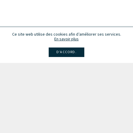
Ce site web utilise des cookies afin d’améliorer ses services.
En savoir plus
D’ACCORD.
Facebook
Instagram
Linkedin
Larsen
Intégrale de la musique
Fête de la musique
Recevez des infos sur les concerts, événements et publications.
Inscription à la newsletter