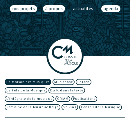
nos projets
à propos
actualités
agenda
La Maison des Musiques
Musiscope
Larsen
La Fête de la Musique
Du F. dans le texte
L'intégrale de la musique
GRiAM
Publications
Semaine de la Musique Belge
Scivias
Conseil de la Musique