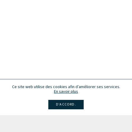
p.
- L'Orchestre Philharmonique Royal de Liège (2008) – 211 p.
- Les Carnets du Forum N°2 - Forum des Compositeurs (2010) – 174
p.
- Bruxelles, convergence des arts - VRIN (2013) – 403 p.
- Les Carnets du Forum N°3 - Forum des Compositeurs (2019) – 181
p.
- Circuit Musiques Contemporaines, volume 31 - numéro 2,
Belgique ↔ Québec - Échos d'un demi-siècle d'échanges musicaux
(2021)
Ce site web utilise des cookies afin d’améliorer ses services.
En savoir plus
D’ACCORD.
Facebook
Instagram
Linkedin