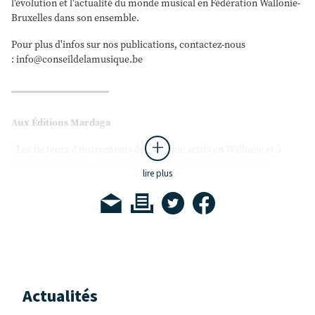
l'évolution et l'actualité du monde musical en Fédération Wallonie-
Bruxelles dans son ensemble.
Pour plus d'infos sur nos publications, contactez-nous
: info@conseildelamusique.be
Aux Éditions Mardaga
- Les facteurs d'instruments de musique actifs en Wallonie et à
Bruxelles en 1985 – 104 p.Instruments de musique anciens à
lire plus
Bruxelles et en Wallonie (XVII-XXème siècles) (1985) – 143 p.
- Dictionnaire des facteurs d'instruments de musique en Wallonie
et à Bruxelles du IXe s. à nos jours (1986) – 768 p.
- Annales de la musique et du théâtre à Liège de 1738 à 1806 (1989) –
207 p.
- Une ville et sa musique (1990) – 203 p.
- Eugène Ysaÿe et la musique de chambre (1990) – 270 p.
- Dictionnaire du Jazz à Bruxelles et en Wallonie (1991) – 327 p.
Actualités
- Grétry et l'Europe de l'opéra-comique (1992) – 392 p.
- Les Instruments de Musique à Bruxelles et en Wallonie (1992) –