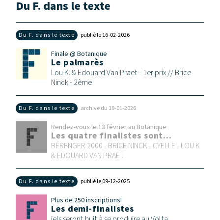
Du F. dans le texte
Du F. dans le texte
publié le 16‑02‑2026
Finale @ Botanique
Le palmarès
Lou K. & Edouard Van Praet - 1er prix // Brice
Ninck - 2ème
Du F. dans le texte
archive du 19‑01‑2026
Rendez-vous le 13 février au Botanique
Les quatre finalistes sont...
BÉRENGER 2000 - BRICE NINCK - CYELLE - LOU K
& EDOUARD VAN PRAET
Du F. dans le texte
publié le 09‑12‑2025
Plus de 250 inscriptions!
Les demi-finalistes
iels seront huit à se produire au Volta