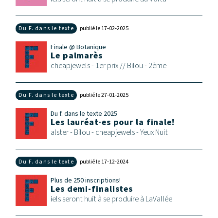
Du F. dans le texte
publié le 17‑02‑2025
Finale @ Botanique
Le palmarès
cheapjewels - 1er prix // Bilou - 2ème
Du F. dans le texte
publié le 27‑01‑2025
Du f. dans le texte 2025
Les lauréat·es pour la finale!
alster - Bilou - cheapjewels - Yeux Nuit
Du F. dans le texte
publié le 17‑12‑2024
Plus de 250 inscriptions!
Les demi-finalistes
iels seront huit à se produire à LaVallée