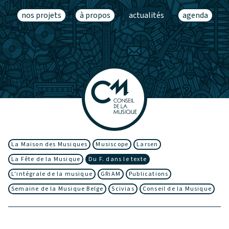
nos projets
à propos
actualités
agenda
La Maison des Musiques
Musiscope
Larsen
La Fête de la Musique
Du F. dans le texte
L'intégrale de la musique
GRiAM
Publications
Semaine de la Musique Belge
Scivias
Conseil de la Musique