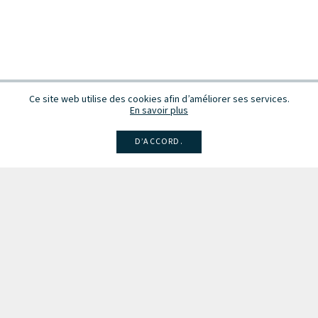
Ce site web utilise des cookies afin d’améliorer ses services.
En savoir plus
D’ACCORD.
Facebook
Instagram
Linkedin
Larsen
Intégrale de la musique
Fête de la musique
Recevez des infos sur les concerts, événements et publications.
Inscription à la newsletter