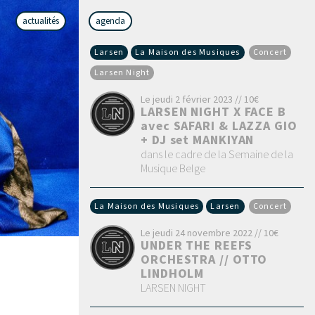
actualités
agenda
Larsen
La Maison des Musiques
Concert
Larsen Night
Le jeudi 2 février 2023 // 10€
LARSEN NIGHT X FACE B
avec SAFARI & LAZZA GIO
+ DJ set MANKIYAN
dans le cadre de la Semaine de la
Musique Belge
La Maison des Musiques
Larsen
Concert
Le jeudi 24 novembre 2022 // 10€
UNDER THE REEFS
ORCHESTRA // OTTO
LINDHOLM
LARSEN NIGHT